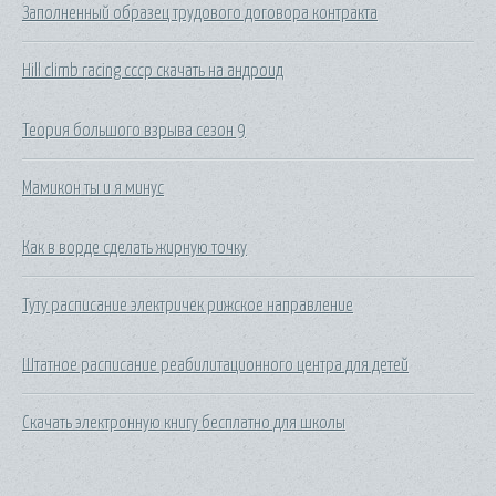
Заполненный образец трудового договора контракта
Hill climb racing ссср скачать на андроид
Теория большого взрыва сезон 9
Мамикон ты и я минус
Как в ворде сделать жирную точку
Туту расписание электричек рижское направление
Штатное расписание реабилитационного центра для детей
Скачать электронную книгу бесплатно для школы