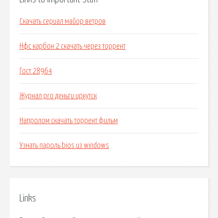
Скачать сериал майор ветров
Нфс карбон 2 скачать через торрент
Гост 28964
Журнал pro деньги иркутск
Напролом скачать торрент фильм
Узнать пароль bios из windows
Links