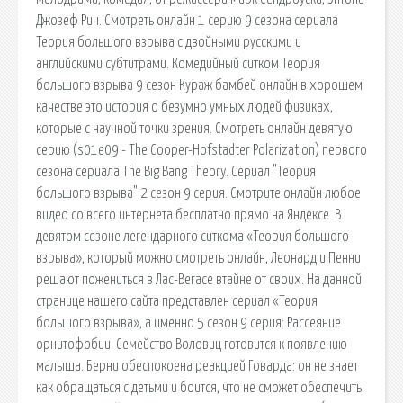
Джозеф Рич. Смотреть онлайн 1 серию 9 сезона сериала
Теория большого взрыва с двойными русскими и
английскими субтитрами. Комедийный ситком Теория
большого взрыва 9 сезон Кураж бамбей онлайн в хорошем
качестве это история о безумно умных людей физиках,
которые с научной точки зрения. Смотреть онлайн девятую
серию (s01e09 - The Cooper-Hofstadter Polarization) первого
сезона сериала The Big Bang Theory. Сериал "Теория
большого взрыва" 2 сезон 9 серия. Смотрите онлайн любое
видео со всего интернета бесплатно прямо на Яндексе. В
девятом сезоне легендарного ситкома «Теория большого
взрыва», который можно смотреть онлайн, Леонард и Пенни
решают пожениться в Лас-Вегасе втайне от своих. На данной
странице нашего сайта представлен сериал «Теория
большого взрыва», а именно 5 сезон 9 серия: Рассеяние
орнитофобии. Семейство Воловиц готовится к появлению
малыша. Берни обеспокоена реакцией Говарда: он не знает
как обращаться с детьми и боится, что не сможет обеспечить.