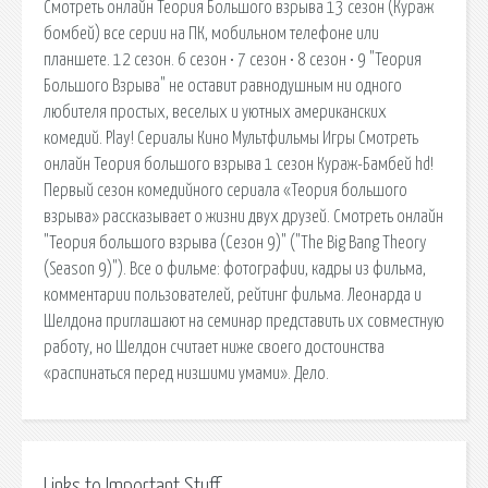
Смотреть онлайн Теория Большого взрыва 13 сезон (Кураж
бомбей) все серии на ПК, мобильном телефоне или
планшете. 12 сезон. 6 сезон • 7 сезон • 8 сезон • 9 "Теория
Большого Взрыва" не оставит равнодушным ни одного
любителя простых, веселых и уютных американских
комедий. Play! Сериалы Кино Мультфильмы Игры Смотреть
онлайн Теория большого взрыва 1 сезон Кураж-Бамбей hd!
Первый сезон комедийного сериала «Теория большого
взрыва» рассказывает о жизни двух друзей. Смотреть онлайн
"Теория большого взрыва (Сезон 9)" ("The Big Bang Theory
(Season 9)"). Все о фильме: фотографии, кадры из фильма,
комментарии пользователей, рейтинг фильма. Леонарда и
Шелдона приглашают на семинар представить их совместную
работу, но Шелдон считает ниже своего достоинства
«распинаться перед низшими умами». Дело.
Links to Important Stuff