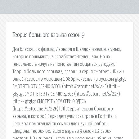
Теория большого взрыва сезон 9
Два блестящих физика, Леонард и Шелдон, «великие умы»,
которые понимают, как «работает Вселенная». Но их
гениальность ничуть не помогает им общаться с людьми.
Теория большого взрыва 9 сезон 10 серия смотреть HD720
онлайн сериал в хорошем 1080p качестве на русском gtgtgt
СМОТРЕТЬ ЭТУ СЕРИЮ ЗДЕСЬ (https://catcut.net/s/22F) ltltlt --
gtgtgt СМОТРЕТЬ ЭТУ СЕРИЮ ЗДЕСЬ (https://catcut.net/s/22F)
ltltlt -- gtgtgt СМОТРЕТЬ ЭТУ СЕРИЮ ЗДЕСЬ
(https://catcut.net/s/22F) ltltlt Серия Теории большого
взрыва, в которой Бернадетт училась играть в Fortnite, а
Леонард помогал найти ссылки для научной работы
Шелдона. Теория большого взрыва 9 сезон 12 серия
смотреть HD720 онлайн сериал в хорошем 1080p качестве