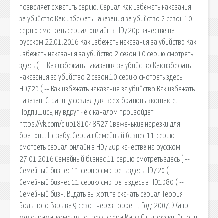
позволяет охватить серию. Сериал Как избежать наказания
за убийство Как избежать наказания за убийство 2 сезон 10
серию смотреть сериал онлайн в HD720p качестве на
русском 22.01.2016 Как избежать наказания за убийство Как
избежать наказания за убийство 2 сезон 10 серию смотреть
здесь ( -- Как избежать наказания за убийство Как избежать
наказания за убийство 2 сезон 10 серию смотреть здесь
HD720 ( -- Как избежать наказания за убийство Как избежать
наказан. Страницу создал для всех братюнь вконтакте.
Подпишись, ну вдруг чё с каналом произойдет.
https://vk.com/club181048527 Свеженькие нарезки для
братюни. Не забу. Сериал Семейный бизнес 11 серию
смотреть сериал онлайн в HD720p качестве на русском
27.01.2016 Семейный бизнес 11 серию смотреть здесь ( --
Семейный бизнес 11 серию смотреть здесь HD720 ( --
Семейный бизнес 11 серию смотреть здесь в HD1080 ( --
Семейный бизн. Видать вы хотите скачать сериал Теория
Большого Взрыва 9 сезон через торрент, Год: 2007, Жанр:
мелодрама, комедия, от режиссера Марк Сендроуски, Энтони