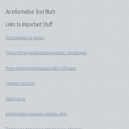
An Informative Text Blurb
Links to Important Stuff
Приложение ea games
Гарри поттер на английском книга с переводом
План предупредительных работ образец
Скачать sms box
Лайн для пк
Белояровая пшеница словарь даля