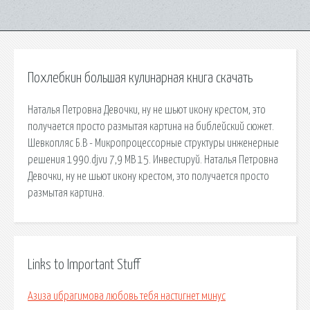
Похлебкин большая кулинарная книга скачать
Наталья Петровна Девочки, ну не шьют икону крестом, это
получается просто размытая картина на библейский сюжет.
Шевкопляс Б.В - Микропроцессорные структуры инженерные
решения 1990.djvu 7,9 MB 15. Инвестируй. Наталья Петровна
Девочки, ну не шьют икону крестом, это получается просто
размытая картина.
Links to Important Stuff
Азиза ибрагимова любовь тебя настигнет минус