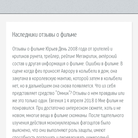
Наследники отзывы о фильме
Отзывы о фильме Юрьев День 2008 года от зрителей и
критиков рунета, трейлер, рейтинг Мегакритик, актёрский
состав и другая информация о фильме. Ошибки в фильме. В
сцене когда феи приносят Аврору в колыбели в дом, она
закутана в королевскую мантию, которой затем в колыбели
нет, но в дальнейшем она снова появляется. Что из себя
представляет средство "Омник"? Отзывы о нем правдивы или
же это только один. Евгения 14 апреля 2018 0 Мне фильм не
понравился. При достаточно интересном сюжете, хоть и не
новом, многие вещи в фильме скомканы. После тщательного
изучения действия мононуклеарных фагоцитов было
выяснено, что они выполняют роль защиты, имеют
способность поглощать и переваривать чужеродный