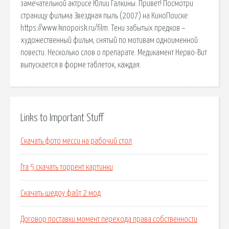
замечательной актрисе Юлии Галкины. Привет! Посмотри
страницу фильма Звездная пыль (2007) на КиноПоиске:
https://www.kinopoisk.ru/film. Тени забытых предков –
художественный фильм, снятый по мотивам одноименной
повести. Несколько слов о препарате. Медикамент Нерво-Вит
выпускается в форме таблеток, каждая.
Links to Important Stuff
Скачать фото месси на рабочий стол
Гта 5 скачать торрент картинки
Скачать шедоу файт 2 мод
Договор поставки момент перехода права собственности