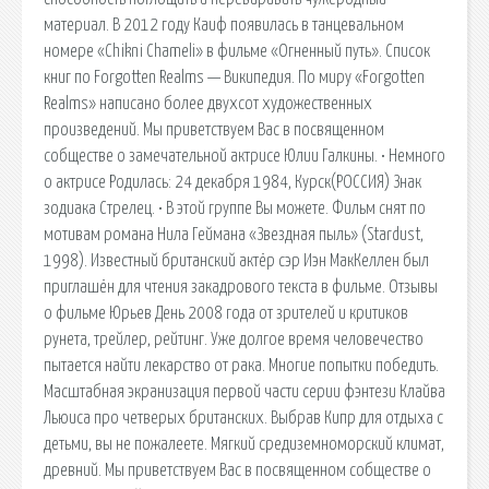
материал. В 2012 году Каиф появилась в танцевальном
номере «Chikni Chameli» в фильме «Огненный путь». Список
книг по Forgotten Realms — Википедия. По миру «Forgotten
Realms» написано более двухсот художественных
произведений. Мы приветствуем Вас в посвященном
собществе о замечательной актрисе Юлии Галкины. • Немного
о актрисе Родилась: 24 декабря 1984, Курск(РОССИЯ) Знак
зодиака Стрелец. • В этой группе Вы можете. Фильм снят по
мотивам романа Нила Геймана «Звездная пыль» (Stardust,
1998). Известный британский актёр сэр Иэн МакКеллен был
приглашён для чтения закадрового текста в фильме. Отзывы
о фильме Юрьев День 2008 года от зрителей и критиков
рунета, трейлер, рейтинг. Уже долгое время человечество
пытается найти лекарство от рака. Многие попытки победить.
Масштабная экранизация первой части серии фэнтези Клайва
Льюиса про четверых британских. Выбрав Кипр для отдыха с
детьми, вы не пожалеете. Мягкий средиземноморский климат,
древний. Мы приветствуем Вас в посвященном собществе о