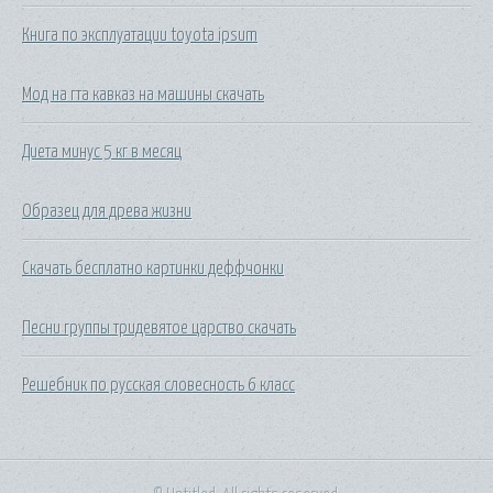
Книга по эксплуатации toyota ipsum
Мод на гта кавказ на машины скачать
Диета минус 5 кг в месяц
Образец для древа жизни
Скачать бесплатно картинки деффчонки
Песни группы тридевятое царство скачать
Решебник по русская словесность 6 класс