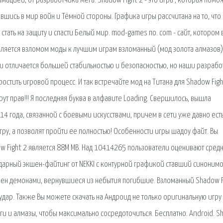
мацией, от разработчика мега. Shadow Fight 2 - это игра , которая помо
вшись в мир войн и Тёмной стороны. Графика игры рассчитана на то, что
стать на защиту и спасти Белый мир. mod-games по. com - cайт, котором 
вляется взломом моды к лучшим играм взломанный (мод золота алмазов)
и и отличается большей стабильностью и безопасностью, но наши разраб
стить игровой процесс. И так встречайте мод на Титана для Shadow Figh
 рут прав!!! Я последняя буква в алфавите Loading. Свершилось, вышла
14 года, связанной с боевыми искусствами, причем в сети уже давно ест
гру, а позволят пройти ее полностью! Особенности игры шадоу файт. Вы
w Fight 2 является 88M MB. Над 10414265 пользователи оценивают средн
гендарный экшен-файтинг от NEKKI с контурной графикой ставший синоним
ен демонами, вернувшиеся из небытия погибшие. Взломанный Shadow Fi
дар. Также Вы можете скачать на Андроид не только оригинальную игру
ьги и алмазы, чтобы максимально сосредоточиться. Бесплатно. Android. 