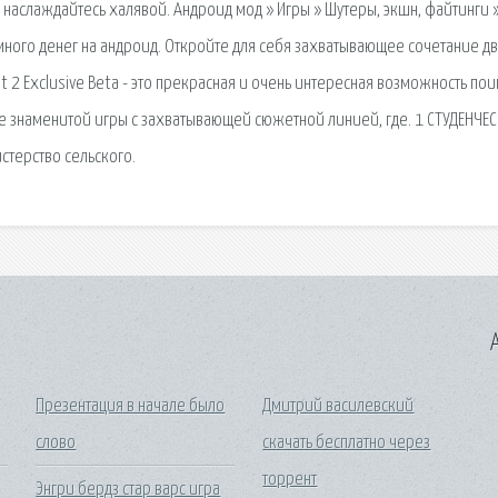
и наслаждайтесь халявой. Андроид мод » Игры » Шутеры, экшн, файтинги 
д: много денег на андроид. Откройте для себя захватывающее сочетание д
t 2 Exclusive Beta - это прекрасная и очень интересная возможность пои
ние знаменитой игры с захватывающей сюжетной линией, где. 1 СТУДЕНЧЕ
стерство сельского.
A
Презентация в начале было
Дмитрий василевский
слово
скачать бесплатно через
торрент
Энгри бердз стар варс игра