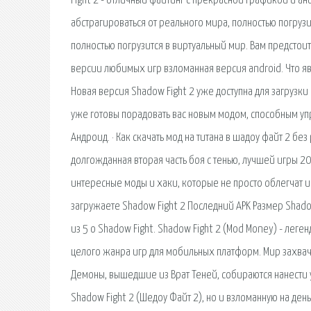
Fight 2 - отличный файтинг с прекрасной графикой и ани
абстрагироваться от реального мира, полностью погрузи
полностью погрузится в виртуальный мир. Вам предстоит 
версии любимых игр взломанная версия android. Что я
Новая версия Shadow Fight 2 уже доступна для загрузк
уже готовы порадовать вас новым модом, способным упро
Андроид. · Как скачать мод на титана в шадоу файт 2 без
долгожданная вторая часть боя с тенью, лучшей игры 20
интересные моды и хаки, которые не просто облегчат и
загружаете Shadow Fight 2 Последний APK Размер Shado
из 5 о Shadow Fight. Shadow Fight 2 (Mod Money) - ле
целого жанра игр для мобильных платформ. Мир захвач
Демоны, вышедшие из Врат Теней, собираются нанести у
Shadow Fight 2 (Шедоу Файт 2), но и взломанную на ден