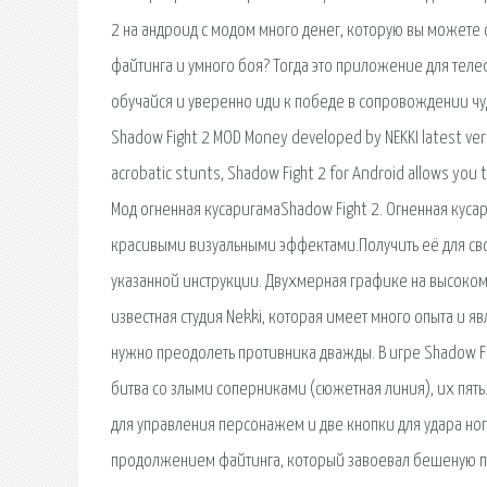
2 на андроид с модом много денег, которую вы можете с
файтинга и умного боя? Тогда это приложение для тел
обучайся и уверенно иди к победе в сопровождении чу
Shadow Fight 2 MOD Money developed by NEKKI latest version
acrobatic stunts, Shadow Fight 2 for Android allows you t
Мод огненная кусаригамаShadow Fight 2. Огненная ку
красивыми визуальными эффектами.Получить её для сво
указанной инструкции. Двухмерная графике на высоком у
известная студия Nekki, которая имеет много опыта и 
нужно преодолеть противника дважды. В игре Shadow Fi
битва со злыми соперниками (сюжетная линия), их пять
для управления персонажем и две кнопки для удара ного
продолжением файтинга, который завоевал бешеную по