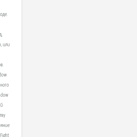
моде.
д,
, или
в.
adow
рного
hadow
ой
тву
ояние
Fight