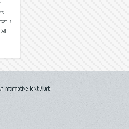
»
вух
грать в
СКАЯ
n Informative Text Blurb