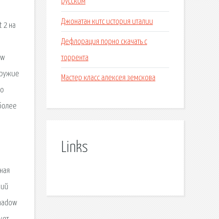
русском
Джонатан китс история италии
 2 на
Дефлорация порно скачать с
торрента
ow
 оружие
Мастер класс алексея земскова
го
 более
Links
ьная
кий
Shadow