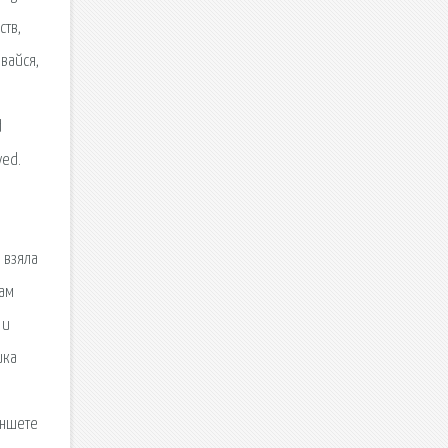
ств,
вайся,
d
ved.
 взяла
вам
 и
ика
аншете