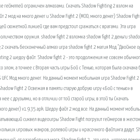
же геймлпей ограничен алмазами. Скачать Shadow Fighting 2 взлом на
 2 мод на много денег и Shadow Fight 2 (MOD, много денег) Shadow Fight
й сюжетной линией где вам предстоит сражаться с врагами. Эта игра
личеством оружия. shadow fight 2 взломка shadow fight 2 деньги shad
ing 2 скачать бесконечный алмаз игра shadow fight 2 магия Мод "Двойное
ghting 2 шедоу файт. Shadow fight 2 - это продолжения не совсем обычно
о злом, а точнее с Вторая часть игры Бой с Тенью, которая была скачана
S UFC Мод много денег. На данный момент мобильная игра Shadow Fight 2
adow Fight 2 Освежая в памяти старую добрую игру «Бой с тенью» в
нее с друзьями, но в отличии от той старой игры, в этой ты Скачать
много денег) v1.9.35.apk. Шедоу файт 2 мод все. На данный момент мобил
хватывающий сиквел видеоигры Shadow Fight погрузит геймеров в жесто
кольких игровых жанров, ролевой игры и красочного файтинга дадут. 