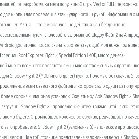
нимацией, от разработчика мега популярной игры Vector FULL, персонажи
го две кнопки для проведения атак - удар ногой и рукой. Информация о 
ного денег. Магия — это символические действия или бездействие,
ъестественным путём. Скачивайте взломанный Шедоу Файт 2 на Андрои
 Android достаточно просто скачать соответствующий мод ниже под видео
her или RootExplorer. Fight 2 Special Edition (MOD, много денег) -
шой мир со всеми его препятствиями и множеством сильных противнико
 для Shadow Fight 2 (MOD, много денег) нужно. Почему стоит скачать Sh
- Продолжение всем известного файтинга, которое стало одним из популя
 более сорока миллионов установок. Скачать мод Apk Shadow Fight 2 S
о загрузить. Shadow Fight 2 - продолжение игрухи знаменитой, с сюжетн
езликими будете. Огромнейшее количество оружия, редчайший по качес
то вы опробываете. Shadow Fight 2 (взломанный) - эпическое противост
ней версии На э той странице представлена взломанная версия Shadow 