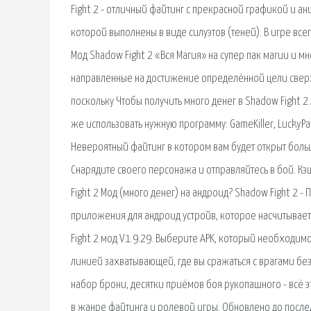
Fight 2 - отличный файтинг с прекрасной графикой и а
которой выполнены в виде силуэтов (теней). В игре все
Мод Shadow Fight 2 «Вся Магия» на супер пак магии и м
направленные на достижение определённой цели сверх
поскольку Чтобы получить много денег в Shadow Fight 2
же использовать нужную программу: GameKiller, LuckyPatc
Невероятный файтинг в котором вам будет открыт боль
Снарядите своего персонажа и отправляйтесь в бой. Кэш
Fight 2 Мод (много денег) на андроид? Shadow Fight 2 
приложения для андроид устройв, которое насчитывает
Fight 2 мод V1.9.29. Выберите APK, который необходим
линией захватывающей, где вы сражаться с врагами б
набор брони, десятки приёмов боя рукопашного - всё э
в жанре файтинга и ролевой игры. Обновлено до послед