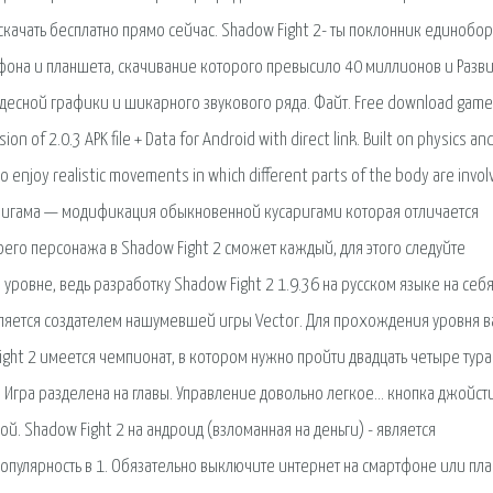
качать бесплатно прямо сейчас. Shadow Fight 2- ты поклонник единобор
ефона и планшета, скачивание которого превысило 40 миллионов и Разви
десной графики и шикарного звукового ряда. Файт. Free download game
 of 2.0.3 APK file + Data for Android with direct link. Built on physics an
o enjoy realistic movements in which different parts of the body are invol
саригама — модификация обыкновенной кусаригами которая отличается
его персонажа в Shadow Fight 2 сможет каждый, для этого следуйте
ровне, ведь разработку Shadow Fight 2 1.9.36 на русском языке на себя
является создателем нашумевшей игры Vector. Для прохождения уровня 
ght 2 имеется чемпионат, в котором нужно пройти двадцать четыре тура
. Игра разделена на главы. Управление довольно легкое… кнопка джойст
й. Shadow Fight 2 на андроид (взломанная на деньги) - является
пулярность в 1. Обязательно выключите интернет на смартфоне или пл