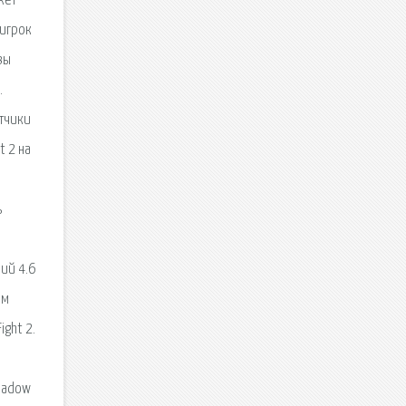
жет
 игрок
вы
.
отчики
t 2 на
ь
ий 4.6
ом
ght 2.
Shadow