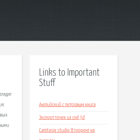
Links to Important
Stuff
глядят
ия:
Английский с петровым книга
евых
Экспорт точек из civil 3d
чными
Camtasia studio 8 торрент на