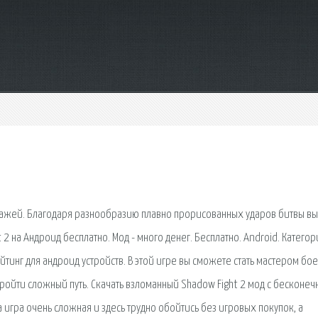
нажей. Благодаря разнообразию плавно прорисованных ударов битвы вы
2 на Андроид бесплатно. Мод - много денег. Бесплатно. Android. Категор
айтинг для андроид устройств. В этой игре вы сможете стать мастером бо
о пройти сложный путь. Скачать взломанный Shadow Fight 2 мод с бесконе
а игра очень сложная и здесь трудно обойтись без игровых покупок, а