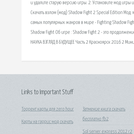
и удалите старую версию игры. 2. Установите мод игры 
Скачать взлом (мод) Shadow Fight 2 Special Edition Мо
самых популярных жанров в мире - Fighting Shadow Figh
Shadow Fight Об игре : Shadow Fight 2 - это продолже
НАУКА ВЗГЛЯД В БУДУЩЕЕ Часть 2 Красноярск 2016 2 Мини
Links to Important Stuff
Торрент карты для zero hour
Затмение книга скачать
бесплатно fb2
Карты на гаррис мод скачать
Sql server express 2012 r2