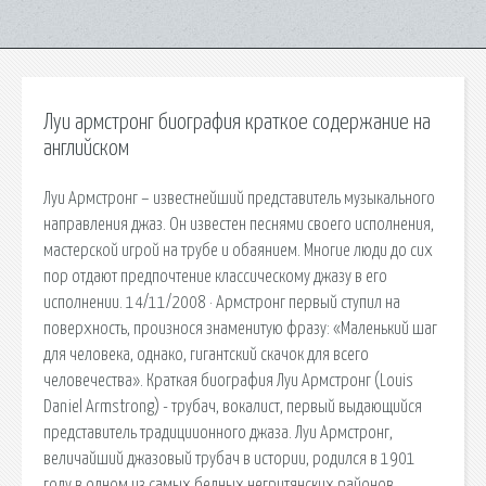
Луи армстронг биография краткое содержание на
английском
Луи Армстронг – известнейший представитель музыкального
направления джаз. Он известен песнями своего исполнения,
мастерской игрой на трубе и обаянием. Многие люди до сих
пор отдают предпочтение классическому джазу в его
исполнении. 14/11/2008 · Армстронг первый ступил на
поверхность, произнося знаменитую фразу: «Маленький шаг
для человека, однако, гигантский скачок для всего
человечества». Краткая биография Луи Армстронг (Louis
Daniel Armstrong) - трубач, вокалист, первый выдающийся
представитель традициионного джаза. Луи Армстронг,
величайший джазовый трубач в истории, родился в 1901
году в одном из самых бедных негритянских районов