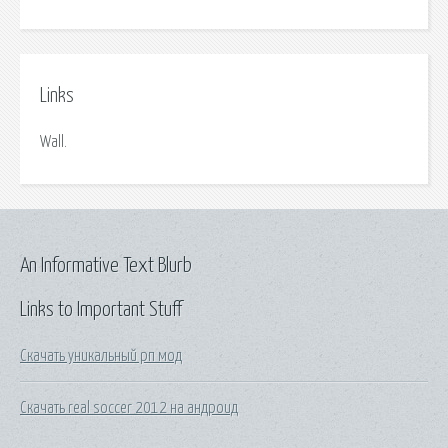
Links
Wall.
An Informative Text Blurb
Links to Important Stuff
Скачать уникальный рп мод
Скачать real soccer 2012 на андроид