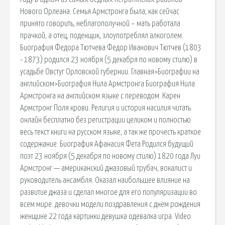
Нового Орлеана. Семья Армстронга была, как сейчас
принято говорить, неблагополучной – мать работала
прачкой, а отец, поденщик, злоупотреблял алкоголем.
Биография Федора Тютчева Федор Иванович Тютчев (1803
- 1873) родился 23 ноября (5 декабря по новому стилю) в
усадьбе Овстуг Орловской губернии. Главная>Биографии на
английском>Биография Нила Армстронга Биография Нила
Армстронга на английском языке с переводом. Карен
Армстронг Поля крови. Религия и история насилия читать
онлайн бесплатно без регистрации целиком и полностью
весь текст книги на русском языке, а так же прочесть краткое
содержание. Биография Афанасия Фета Родился будущий
поэт 23 ноября (5 декабря по новому стилю) 1820 года Луи
Армстронг — американский джазовый трубач, вокалист и
руководитель ансамбля. Оказал наибольшее влияние на
развитие джаза и сделал многое для его популяризации во
всем мире. девочки модели поздравления с днем рождения
женщине 22 года картинки девушка одевалка игра. Video