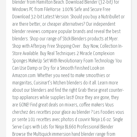
blender from Hamilton Beach. Download Blender (32-bit) for
Windows PC from FileHorse. 100% Safe and Secure Free
Download 32-bit Latest Version. Should you buy a Nutribullet or
are there better, or cheaper alternatives? Our independent
blender reviews compare popular brands and reveal the best
blenders. Shop our range of Stick Blenders products at Myer.
Shop with Afterpay Free Shipping Over . Buy Now, Collection In-
Store Available. Buy Real Techniques 2 Miracle Complexion
Sponges MakeUp Set With Revolutionary Foam Technology You
Can Use Damp or Dry for a Smooth Finished Look on
Amazon.com. Whether you need to make smoothies or
margaritas, Cuisinart’s kitchen blenders do it all. Learn more
about our blenders and find the right Grab these great counter-
top appliances while supplies last! Once they are gone, they
are GONE! Find great deals on mixers, coffee makers Vous
cherchez des recettes pour glace au blender ? Les Foodies vous
pr sente 101 recettes avec photos d couvrir Ninja 16 oz. Single
Serve Cups with Lids for Ninja BL660 Professional Blender
Browse the Multiquick immersion hand blender range from