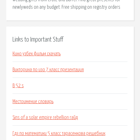
newlyweds on any budget. Free shipping on registry orders
Links to Important Stuff
Кино узбек фильм скачать
Викторина по изо 7 класс презентация
B 52 s
Местоимение словарь
Sins of a solar empire rebellion гайд
Гдз по математики 5 класс тарасенкова решебник