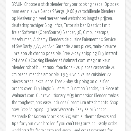
BRAUN. Choose a stick blender for your cooking needs. Op zoek
naar een nieuwe Blender? Vergelijk 689 verschillende Blenders
op Kieskeurig.nl veel merken veel webshops laagste prijzen.
deutschsprachiger Blog, Infos, Tutorials ber Kreativit t mit
freier Software (OpenSource) Blender, 3D, Gimp, Inkscape,
Makehuman, Alchemy. Blenders de cuisine Paiement 4x Service
et SAV Darty 7j/7, 24h/24 Garantie 2 ans pi ces, main-d’œuvre
Livraison 2h chrono possible. Free 2-day shipping. Buy Instant
Pot Ace 60 Cooking Blender at Walmart.com. magic mixeur
blender robot bullet maxi fonctions - 20 pieces casserole 20
cm pradel manche amovible. 19.5 € voir. valise cuisinier 22
pieces pradel excellence. Free 2-day shipping on qualified
orders over . Buy Magic Bullet Multi Function Blender, 11 Piece at
Walmart.com. Our revolutionary MQ9 Immersion Blender makes
the toughest jobs easy. Includes 6 premium attachments. Shop
now, Free Shipping + 3 Year Warranty. Easy Kalbi Blender
Marinade for Korean Short Ribs BBQ with authentic flavors and
tips for your oven broiler if you can't BBQ outside. Easily order
wedding gifts from Crate and Barrel. Find great presents for