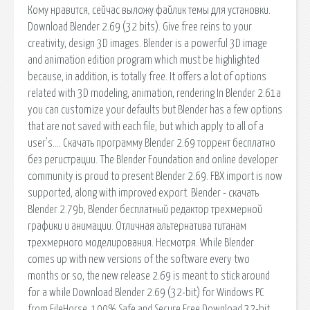
Кому нравится, сейчас выложу файлик темы для установки.
Download Blender 2.69 (32 bits). Give free reins to your
creativity, design 3D images. Blender is a powerful 3D image
and animation edition program which must be highlighted
because, in addition, is totally free. It offers a lot of options
related with 3D modeling, animation, rendering In Blender 2.61a
you can customize your defaults but Blender has a few options
that are not saved with each file, but which apply to all of a
user's…. Скачать программу Blender 2.69 торрент бесплатно
без регистрации. The Blender Foundation and online developer
community is proud to present Blender 2.69. FBX import is now
supported, along with improved export. Blender - скачать
Blender 2.79b, Blender бесплатный редактор трехмерной
графики и анимации. Отличная альтернатива титанам
трехмерного моделирования. Несмотря. While Blender
comes up with new versions of the software every two
months or so, the new release 2.69 is meant to stick around
for a while Download Blender 2.69 (32-bit) for Windows PC
from FileHorse. 100% Safe and Secure Free Download 32-bit