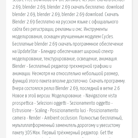
2.69, blender 2.69, blender 2.69 скачать бесплатно. download
blender 2.69, blender 2.69, blender 2.69 download. Скачать
Blender 2.69 бесплатно на русском языке с официального
сайта без регистрации, рекламы и смс. Инструменты
моделирования, оснащен улучшенным модулем Cycles.
Бесплатные blender 2.69 скачать программное обеспечение
на UpdateStar - Блендер обеспечивает широкий спектр
моделирование, текстурирование, освещение, анимация.
Blender - Бесплатный редактор трехмерной графики и
анимации. Несмотря на относительно небольшой размер,
функций этого пакета вполне достаточно. Скачать программу.
Вчера состоялся релиз Blender 2.69, последний в ветке 2.6
Новое в этой версии: Моделирование. - Navigazione vista
prospettica - Selezioni oggetti - Sezionamento oggetto -
Estrusione - Scaling - Posizionamento luci - Posizionamento
camera - Render - Ambient occlusion. Полностью бесплатный,
мультиплатформенный заменитель дорогому и увесистому
пакету 3DS Max. Первый трёхмерный редактор. Get the