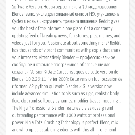
Software Version. Новая версия пакета 3D-моделирования
Blender заполучила долгожданный импорт FBX, улучшения в
Cycles и новые инструменты трекинга движения. Reddit gives
you the best of the internet in one place. Get a constantly
updating feed of breaking news, fun stories, pics, memes, and
videos just for you. Passionate about something niche? Reddit
has thousands of vibrant communities with people that share
your interests. Alternatively Blender — профессиональное
cвободное и открытое программное обеспечение для
создания. Version 9 Date Caract ristiques de cette version de
Blender 10 2.28: 11 f vrier 2003: Cette version fut l'occasion de
r former l'API python qui avait. Blender 2.61a version now
include advanced simulation tools such as rigid, realistic body,
fluid, cloth and softbody dynamics, modifier-based modeling….
The Ninja Professional Blender features a sleek design and
outstanding performance with 1000 watts of professional
power. Ninja Total Crushing Technology is perfect. Blend, mix
and whip up delectable ingredients with this all-in-one hand