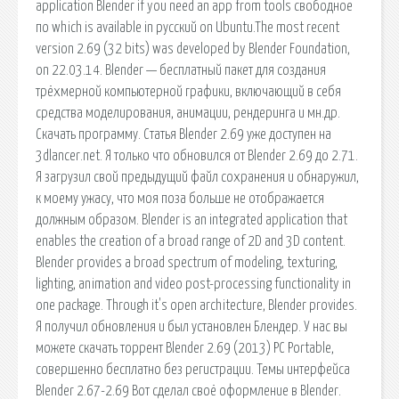
application Blender if you need an app from tools свободное
по which is available in pусский on Ubuntu.The most recent
version 2.69 (32 bits) was developed by Blender Foundation,
on 22.03.14. Blender — бесплатный пакет для создания
трёхмерной компьютерной графики, включающий в себя
средства моделирования, анимации, рендеринга и мн.др.
Скачать программу. Статья Blender 2.69 уже доступен на
3dlancer.net. Я только что обновился от Blender 2.69 до 2.71.
Я загрузил свой предыдущий файл сохранения и обнаружил,
к моему ужасу, что моя поза больше не отображается
должным образом. Blender is an integrated application that
enables the creation of a broad range of 2D and 3D content.
Blender provides a broad spectrum of modeling, texturing,
lighting, animation and video post-processing functionality in
one package. Through it's open architecture, Blender provides.
Я получил обновления и был установлен Блендер. У нас вы
можете скачать торрент Blender 2.69 (2013) PC Portable,
совершенно бесплатно без регистрации. Темы интерфейса
Blender 2.67-2.69 Вот сделал своё оформление в Blender.