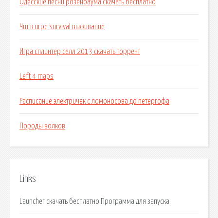
Одесские песни розенбаума скачать бесплатно
Чит к игре survival выживание
Игра сплинтер селл 2013 скачать торрент
Left 4 maps
Расписание электричек с ломоносова до петергофа
Породы волков
Links
Launcher скачать бесплатно Программа для запуска.