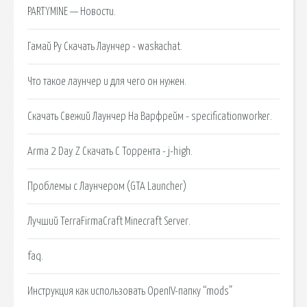
PARTYMINE — Новости.
Гамай Ру Скачать Лаунчер - waskachat.
Что такое лаунчер и для чего он нужен.
Скачать Свежий Лаунчер На Варфрейм - specificationworker.
Arma 2 Day Z Скачать С Торрента - j-high.
Проблемы с Лаунчером (GTA Launcher)
Лучший TerraFirmaCraft Minecraft Server.
faq.
Инструкция как использовать OpenIV-папку “mods”