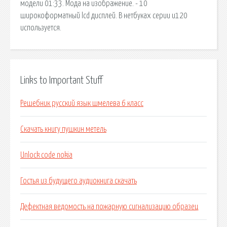
модели 01:33. Мода на изображение. - 10
широкоформатный lcd дисплей. В нетбуках серии u120
используется.
Links to Important Stuff
Решебник русский язык шмелева 6 класс
Скачать книгу пушкин метель
Unlock code nokia
Гостья из будущего аудиокнига скачать
Дефектная ведомость на пожарную сигнализацию образец