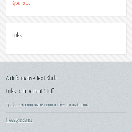
Курс по 1с
Links
An Informative Text Blurb
Links to Important Stuff
Трафареты для вырезания из бумаги шаблоны
Freestyle dance