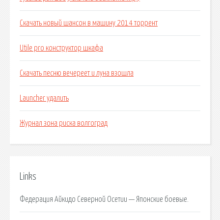
Скачать новый шансон в машину 2014 торрент
Utile pro конструктор шкафа
Скачать песню вечереет и луна взошла
Launcher удалить
Журнал зона риска волгоград
Links
Федерация Айкидо Северной Осетии — Японские боевые.