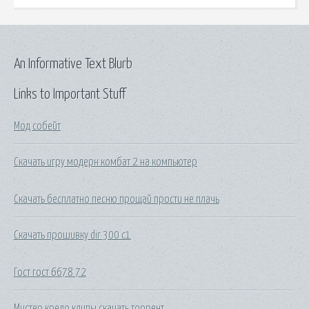
An Informative Text Blurb
Links to Important Stuff
Мод собейт
Скачать игру модерн комбат 2 на компьютер
Скачать бесплатно песню прощай прости не плачь
Скачать прошивку dir 300 c1
Гост гост 6678 72
Мистер кредо клипы скачать торрент