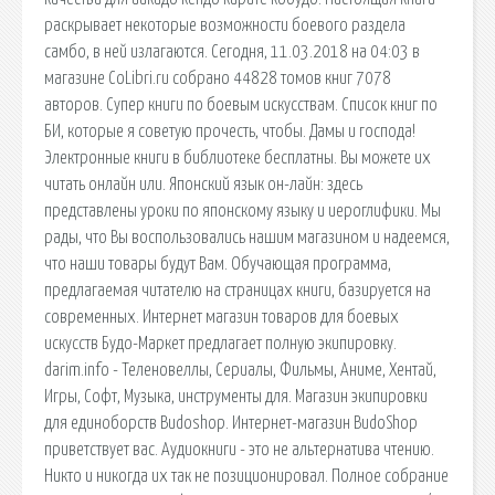
раскрывает некоторые возможности боевого раздела
самбо, в ней излагаются. Сегодня, 11.03.2018 на 04:03 в
магазине CoLibri.ru собрано 44828 томов книг 7078
авторов. Супер книги по боевым искусствам. Список книг по
БИ, которые я советую прочесть, чтобы. Дамы и господа!
Электронные книги в библиотеке бесплатны. Вы можете их
читать онлайн или. Японский язык он-лайн: здесь
представлены уроки по японскому языку и иероглифики. Мы
рады, что Вы воспользовались нашим магазином и надеемся,
что наши товары будут Вам. Обучающая программа,
предлагаемая читателю на страницах книги, базируется на
современных. Интернет магазин товаров для боевых
искусств Будо-Маркет предлагает полную экипировку.
darim.info - Теленовеллы, Сериалы, Фильмы, Аниме, Хентай,
Игры, Софт, Музыка, инструменты для. Магазин экипировки
для единоборств Budoshop. Интернет-магазин BudoShop
приветствует вас. Аудиокниги - это не альтернатива чтению.
Никто и никогда их так не позиционировал. Полное собрание