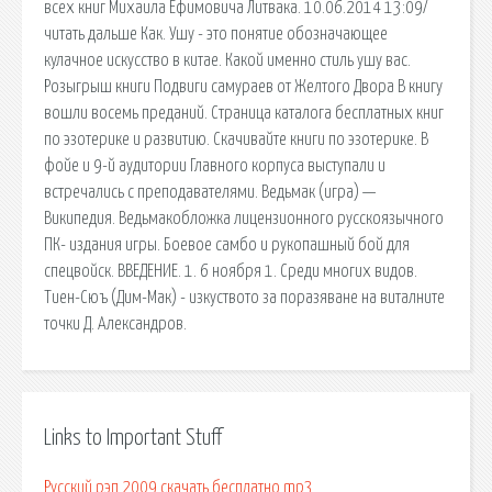
всех книг Михаила Ефимовича Литвака. 10.06.2014 13:09/
читать дальше Как. Ушу - это понятие обозначающее
кулачное искусство в китае. Какой именно стиль ушу вас.
Розыгрыш книги Подвиги самураев от Желтого Двора В книгу
вошли восемь преданий. Страница каталога бесплатных книг
по эзотерике и развитию. Скачивайте книги по эзотерике. В
фойе и 9-й аудитории Главного корпуса выступали и
встречались с преподавателями. Ведьмак (игра) —
Википедия. Ведьмакобложка лицензионного русскоязычного
ПК- издания игры. Боевое самбо и рукопашный бой для
спецвойск. ВВЕДЕНИЕ. 1. 6 ноября 1. Среди многих видов.
Тиен-Сюъ (Дим-Мак) - изкуството за поразяване на виталните
точки Д. Александров.
Links to Important Stuff
Русский рэп 2009 скачать бесплатно mp3