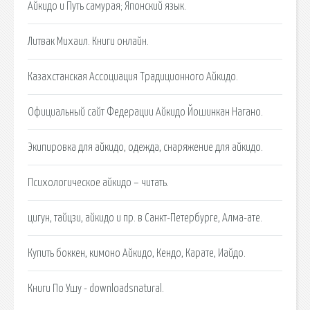
Айкидо и Путь самурая; Японский язык.
Литвак Михаил. Книги онлайн.
Казахстанская Ассоциация Традиционного Айкидо.
Официальный сайт Федерации Айкидо Йошинкан Нагано.
Экипировка для айкидо, одежда, снаряжение для айкидо.
Психологическое айкидо – читать.
цигун, тайцзи, айкидо и пр. в Санкт-Петербурге, Алма-ате.
Купить боккен, кимоно Айкидо, Кендо, Карате, Иайдо.
Книги По Ушу - downloadsnatural.