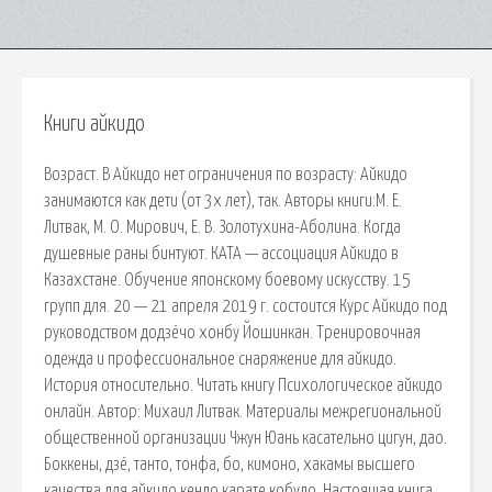
Книги айкидо
Возраст. В Айкидо нет ограничения по возрасту: Айкидо
занимаются как дети (от 3х лет), так. Авторы книги:М. Е.
Литвак, М. О. Мирович, Е. В. Золотухина-Аболина. Когда
душевные раны бинтуют. КАТА — ассоциация Айкидо в
Казахстане. Обучение японскому боевому искусству. 15
групп для. 20 — 21 апреля 2019 г. состоится Курс Айкидо под
руководством додзёчо хонбу Йошинкан. Тренировочная
одежда и профессиональное снаряжение для айкидо.
История относительно. Читать книгу Психологическое айкидо
онлайн. Автор: Михаил Литвак. Материалы межрегиональной
общественной организации Чжун Юань касательно цигун, дао.
Боккены, дзё, танто, тонфа, бо, кимоно, хакамы высшего
качества для айкидо кендо карате кобудо. Настоящая книга