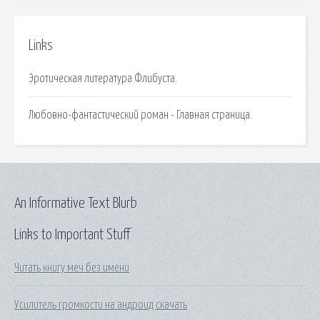
Links
Эротическая литература Флибуста.
Любовно-фантастический роман - Главная страница.
An Informative Text Blurb
Links to Important Stuff
Читать книгу меч без имени
Усилитель громкости на андроид скачать