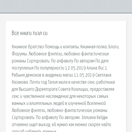
Все книги тиэл си
Книжное братство Помощь и контакты; Книжная полка; Блоги;
Форумы. Любовное фэнтези, любовно-фантастические
романы Сортировать: По алфавиту По авторам По дате
поступления По популярности 12.05.2019 Алина Лис 1
Рабыня демонов в академии магии 11.05.2019 Светлана
Казакова. Почти год Талия жила в качестве секс-работника
для Высшего Директората Совета Коалиции, предоставляя
секс и чувственное наслаждение для некоторых самых
важных и влиятельных людей в изученной Вселенной.
Любовное фэнтези, любовно-фантастические романы
Сортировать: По алфавиту По авторам. Эллиана Кейдж
отчаянно ищет выход: ей нужно как можно скорее найти
способ избежать ложных.