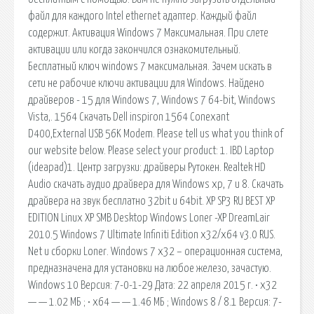
файл для каждого Intel ethernet адаптер. Каждый файл
содержит. Активация Windows 7 Максимальная. При слете
активации или когда закончился ознакомительный.
Бесплатный ключ windows 7 максимальная. Зачем искать в
сети не рабочие ключи активации для Windows. Найдено
драйверов - 15 для Windows 7, Windows 7 64-bit, Windows
Vista,. 1564 Скачать Dell inspiron 1564 Conexant
D400,External USB 56K Modem. Please tell us what you think of
our website below. Please select your product: 1. IBD Laptop
(ideapad)1. Центр загрузки: драйверы Рутокен. Realtek HD
Audio скачать аудио драйвера для Windows xp, 7 и 8. Скачать
драйвера на звук бесплатно 32bit и 64bit. XP SP3 RU BEST XP
EDITION Linux XP SMB Desktop Windows Loner -XP DreamLair
2010.5 Windows 7 Ultimate Infiniti Edition x32/x64 v3.0 RUS.
Net и сборки Loner. Windows 7 x32 – операционная система,
предназначена для установки на любое железо, зачастую.
Windows 10 Версия: 7-0-1-29 Дата: 22 апреля 2015 г. • x32
— — 1.02 МБ ; • x64 — — 1.46 МБ ; Windows 8 / 8.1 Версия: 7-