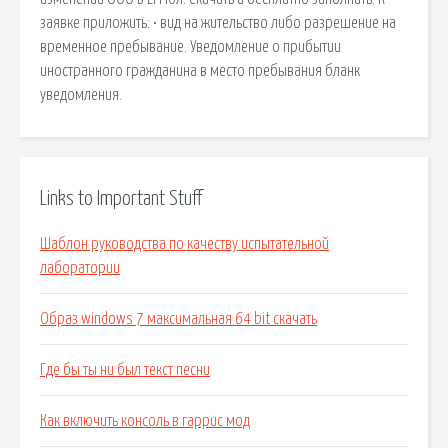
заявке приложить: • вид на жительство либо разрешение на
временное пребывание. Уведомление о прибытии
иностранного гражданина в место пребывания бланк
уведомления.
Links to Important Stuff
Шаблон руководства по качеству испытательной
лаборатории
Образ windows 7 максимальная 64 bit скачать
Где бы ты ни был текст песни
Как включить консоль в гаррис мод