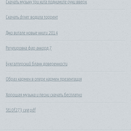
Скачать музыку три кита поднимите руки вверх
Скачать driver водила торрент
Джо витале новые книги 2014
Регулировка фар аккорд 7
Бухгалтерский бланк доверенности
Образ кармен в опере кармен презентация
Хорошая музыка и песни скачать бесплатно
St10f273 ceg pdf