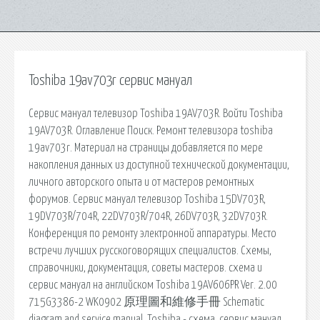
Toshiba 19av703r сервис мануал
Сервис мануал телевизор Toshiba 19AV703R. Войти Toshiba
19AV703R. Оглавление Поиск. Ремонт телевизора toshiba
19av703r. Материал на страницы добавляется по мере
накопления данных из доступной технической документации,
личного авторского опыта и от мастеров ремонтных
форумов. Сервис мануал телевизор Toshiba 15DV703R,
19DV703R/704R, 22DV703R/704R, 26DV703R, 32DV703R.
Конференция по ремонту электронной аппаратуры. Место
встречи лучших русскоговорящих специалистов. Схемы,
справочники, документация, советы мастеров. схема и
сервис мануал на английском Toshiba 19AV606PR Ver. 2.00
715G3386-2 WK0902 原理圖和維修手冊 Schematic
diagram and service manual. Toshiba - схема, сервис мануал