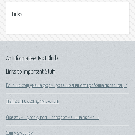
Links
An Informative Text Blurb
Links to Important Stuff
Влияние социума на формирование личности ребенка презентация
Trainz simulator эд4м скачать
Скачать минусовку песни поворот машина времени
Sunny sweeney