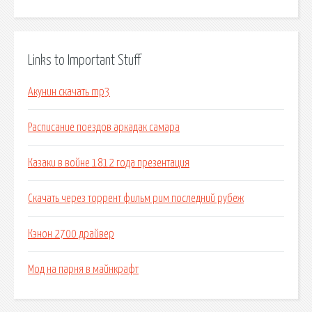
Links to Important Stuff
Акунин скачать mp3
Расписание поездов аркадак самара
Казаки в войне 1812 года презентация
Скачать через торрент фильм рим последний рубеж
Кэнон 2700 драйвер
Мод на парня в майнкрафт