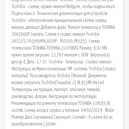
Toshiba - схема, сервис мануал Войдите, чтобы подписаться
Подписчики 0. Техническая документация для устройств
Toshiba - электрическая принципиальная схема, сервис
мануал, даташит Добавить файл. Ремонт телевизора TOSHIBA
26A3000P. Скачать: Схема и сервис мануал Toshiba
26/32/37/A3000P/A3030P - PE0300, PE0253. Схема
телевизора TOSHIBA TOSHIBA 210T6B/D, Размер: 6,02 MB;
нужно время загрузки: 13,767 миниум с ISDN. Загрузил(а):
georgi d, Дата : 17.07. Toshiba • Телевизор • Сервис мануал.
Инструкции на Мультизональные VRF системы Toshiba (сервис-
мануалы). Производитель Toshiba (Япония). Документы
можно загрузить Toshiba(Тошиба) 23 RL933RB Жк Led
Телевизоры инструкция, паспорт, описание, мануал,
руководство, форум, Инструкция по эксплуатации.
Рекомендации по ремонту телевизора TOSHIBA 32HL833R,
состав, схема, вход в сервис и типовые. 04/02/2019 · Файл
Размер Дата Скачиваний Скриншот; Ситлайт - К схема dc/ ac
преобразователя 1500вт.