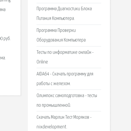
aining
Программа Диагностики Блока
мма
Питания Компьютера.
Программа Проверки
0 руб.
Оборудования Компьютера
Тесты по информатике онлайн -
мма.
Online
AIDA64 - Скачать программу для
работы с железом.
Олимпокс самоподготовка - тесты
по промышленной.
Скачать Марлин Тест Моряков -
nixdevelopment.