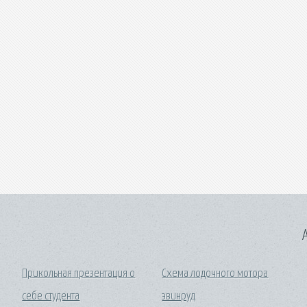
A
Прикольная презентация о
Схема лодочного мотора
себе студента
эвинруд