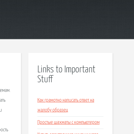
Links to Important
Stuff
темам.
ать
Как грамотно написать ответ на
и
жалобу образец
Простые шахматы с компьютером
ость