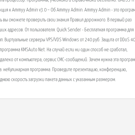
ть процессор. Программы, учебники и справочники бесплатно. GMDSS Tr
кция к Ammyy Admin v3.0 − Об Ammyy Admin. Ammyy Admin - это програ
есь вы сможете проверить свои знания Правил дорожного. В первый раз
ших адресов. От пользователя. Quick Sender - Бесплатная программа для
пп. Виртуальные серверы VPS/VDS Windows от 240 руб. Защита от DDoS 40
ая программа KMSAuto Net. На случай если ни один способ не сработал,
ы далеко от компьютера, сервис СМС-сообщений. Зачем нужна эта програ
ора. неКулинарная программа. Проведите презентацию, конференцию,
еднюю скорость загрузки пакета данных с указанным размером.