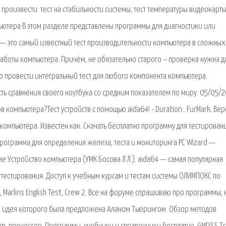
произвести: тест на стабильности системы, тест температуры видеокарты
ьютера В этом разделе представлены программы для диагностики или
— это самый известный тест производительности компьютера в сложных
боты компьютера. Причём, не обязательно старого – проверка нужна д
 провести интегральный тест для любого компонента компьютера.
 сравнения своего ноутбука со средним показателем по миру. 05/05/2
в компьютера?Тест устройств с помощью aida64! - Duration:. FurMark. Вер
 компьютера. Известен как. Скачать бесплатно программу для тестирован
программа для определения железа, теста и мониторинга PC Wizard —
ме Устройство компьютера (УМК Босова Л.Л.). aida64 — самая популярная
естирования. Доступ к учебным курсам и тестам системы ОЛИМПОКС по
 Marlins English Test, Crew 2. Все на форуме спрашиваю про программы, 
т, идея которого была предложена Аланом Тьюрингом. Обзор методов