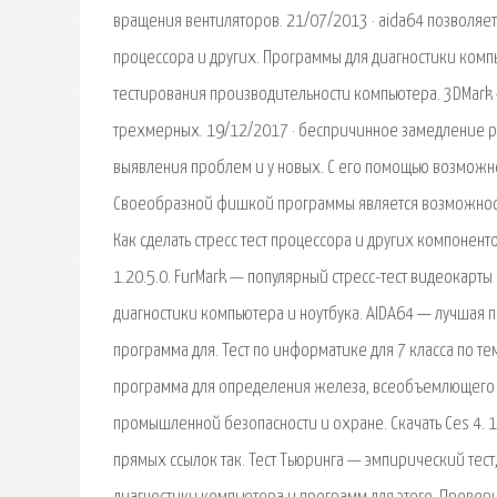
вращения вентиляторов. 21/07/2013 · aida64 позволяет 
процессора и других. Программы для диагностики комп
тестирования производительности компьютера. 3DMark 
трехмерных. 19/12/2017 · беспричинное замедление ра
выявления проблем и у новых. С его помощью возможно
Своеобразной фишкой программы является возможность
Как сделать стресс тест процессора и других компоненто
1.20.5.0. FurMark — популярный стресс-тест видеокарты
диагностики компьютера и ноутбука. AIDA64 — лучшая 
программа для. Тест по информатике для 7 класса по те
программа для определения железа, всеобъемлющего т
промышленной безопасности и охране. Скачать Ces 4. 1,
прямых ссылок так. Тест Тьюринга — эмпирический тес