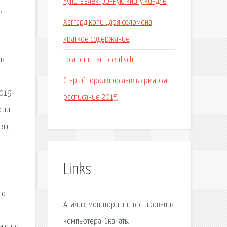
Купить электронную книгу киндле
,
Хаггард копи царя соломона
краткое содержание
Lola rennt auf deutsch
ля
Старый город ярославль ярмарка
019 ·
расписание 2015
сии:
ия и
Links
но
Анализ, мониторинг и тестирования
компьютера. Скачать.