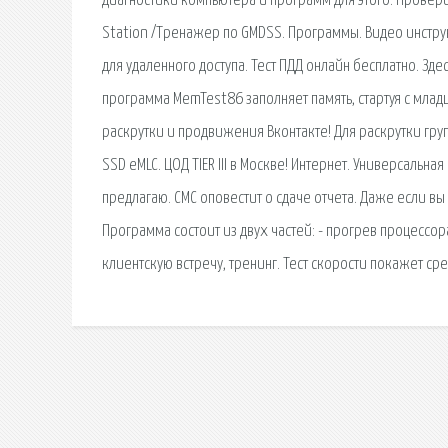
диагностики компьютера и программ для этого. Провери
Station /Тренажер по GMDSS. Программы. Видео инстру
для удаленного доступа. Тест ПДД онлайн бесплатно. Зд
программа MemTest86 заполняет память, стартуя с млад
раскрутки и продвижения Вконтакте! Для раскрутки гру
SSD eMLC. ЦОД TIER III в Москве! Интернет. Универсальн
предлагаю. СМС оповестит о сдаче отчета. Даже если в
Программа состоит из двух частей: - прогрев процесс
клиентскую встречу, тренинг. Тест скорости покажет ср