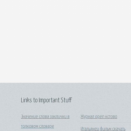
Links to Important Stuff
Значение слова заклички в
Журнал open кстово
толковом словаре
Итальянец фильм скачать