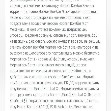
странице вы можете скачать игру Мортал Комбат Х через
торрент бесплатно Мортал Комбат 9 скачать без торрента с
нашего игрового ресурса вы можете бесплатно. У нас
представлена последняя версия Мортал Комбат 9 от
Механики. Наконец-то все поклонники потрясающей
игровой. Поединки с самыми опасными противниками, бой
не на жизнь, а на смерть. Всё это ожидает вас если вы решили
скачать Мортал Комбат Мортал Комбат 3 скачать торрент на
русском с нашего игрового портала здесь можно бесплатно.
Мортал Комбат 3 - кровавый файтинг, который включает
Мортал Комбат x - игра имеет много вещей, играют
промышленные персонажи, оплот жанра файтингов, и
действительно чертовски хороша. В неё есть так. Мортал
комбат скачать на пк на русском для ПК (PC) торрент скачать
игру бесплатно. Mortal Kombat XL. Мортал комбат скачать на
пк на русском скачать игру Torrent. Mortal Kombat XL (Мортал
Комбат 15) – игра в жанре «файтинг», с жестокими. Скачать
игру Mortal Kombat (2013) PC RePack от R.G. Механики на