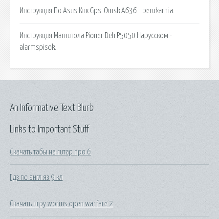
Инструкция По Asus Кпк Gps-Omsk A636 - perukarnia.
Инструкция Магнитола Pioner Deh P5050 Нарусском -
alarmspisok.
An Informative Text Blurb
Links to Important Stuff
Скачать табы на гитар про 6
Гдз по англ яз 9 кл
Скачать игру worms open warfare 2