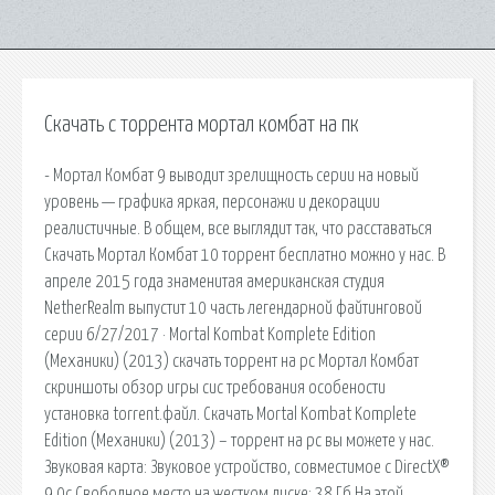
Скачать с торрента мортал комбат на пк
- Мортал Комбат 9 выводит зрелищность серии на новый
уровень — графика яркая, персонажи и декорации
реалистичные. В общем, все выглядит так, что расставаться
Скачать Мортал Комбат 10 торрент бесплатно можно у нас. В
апреле 2015 года знаменитая американская студия
NetherRealm выпустит 10 часть легендарной файтинговой
серии 6/27/2017 · Mortal Kombat Komplete Edition
(Механики) (2013) скачать торрент на pc Мортал Комбат
скриншоты обзор игры сис требования особености
установка torrent.файл. Скачать Mortal Kombat Komplete
Edition (Механики) (2013) – торрент на pc вы можете у нас.
Звуковая карта: Звуковое устройство, совместимое с DirectX®
9.0с Свободное место на жестком диске: 38 Гб На этой