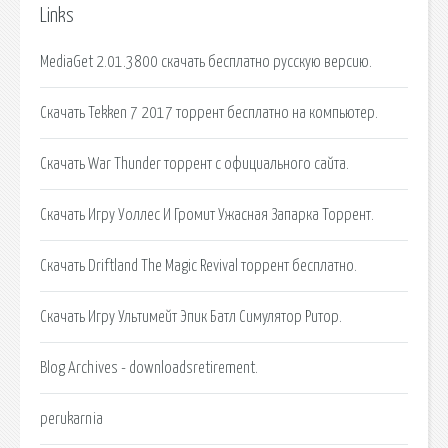
Links
MediaGet 2.01.3800 скачать бесплатно русскую версию.
Скачать Tekken 7 2017 торрент бесплатно на компьютер.
Скачать War Thunder торрент с официального сайта.
Скачать Игру Уоллес И Громит Ужасная Запарка Торрент.
Скачать Driftland The Magic Revival торрент бесплатно.
Скачать Игру Ультимейт Эпик Батл Симулятор Ритор.
Blog Archives - downloadsretirement.
perukarnia