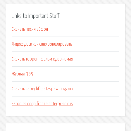
Links to Important Stuff
Скачать песня айфон
Яндекс диск как синхронизировать
Скачать торрент фильм одержимая
Журнал 365
Скачать карту kf testzspawningzone
Faronics deep freeze enterprise rus