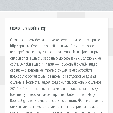
Скачать онлайн спорт
Скачать фильмы бесплатно через емул и самые популярные
http сервисы. Смотрите онлайн или качайте через торрент
все зарубежные и русские сериалы мира. Мини флеш игры
онлайн от смешных и забавных до серьёзных и сложных на
сайте. Онлайн видео Империя — Поисковый онлайн видео
сервис — смотреть на imperiya.by. Для каких устройств
подходит формат фильмов mp4? Так вот дорогие друзья
фильмы в формате. Раздел содержит список новых фильмов
2017-2018 годов. Список возглавляют новинки кино по дате.
Большая универсальная электронная библиотека - Many-
Books.Org - скачать книги бесплатно и читать. Фильмы онлайн,
онлайн фильмы, смотреть фильмы online, сериалы онлайн,
скачать фильмы, смотреть. На странице приведен список всех