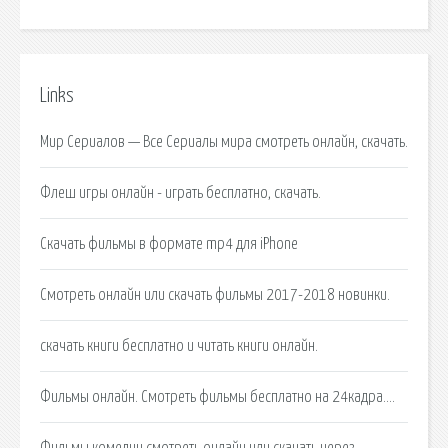
Links
Мир Сериалов — Все Сериалы мира смотреть онлайн, скачать.
Флеш игры онлайн - играть бесплатно, скачать.
Скачать фильмы в формате mp4 для iPhone
Смотреть онлайн или скачать фильмы 2017-2018 новинки.
скачать книги бесплатно и читать книги онлайн.
Фильмы онлайн. Смотреть фильмы бесплатно на 24кадра….
Фильмы комедии смотреть онлайн или скачать через