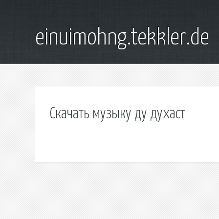
einuimohng.tekkler.de
Скачать музыку ду духаст