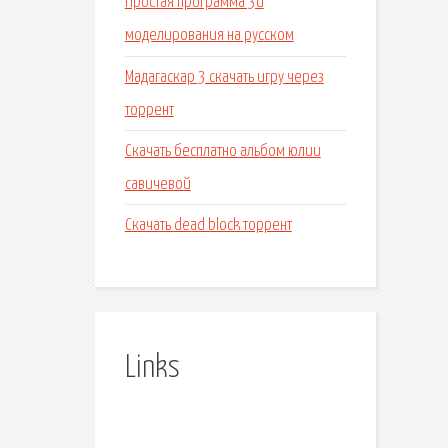
Простая программа 3d
моделирования на русском
Мадагаскар 3 скачать игру через
торрент
Скачать бесплатно альбом юлии
савичевой
Скачать dead block торрент
Links