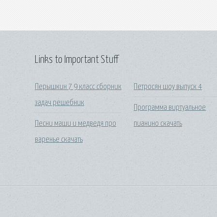
Links to Important Stuff
Перышкин 7 9 класс сборник
Петросян шоу выпуск 4
задач решебник
Программа виртуальное
Песни маши и медведя про
пианино скачать
варенье скачать