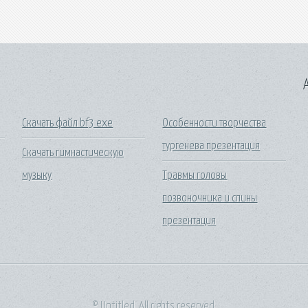
A
Скачать файл bf3 exe
Особенности творчества
тургенева презентация
Скачать гимнастическую
музыку
Травмы головы
позвоночника и спины
презентация
© Untitled. All rights reserved.