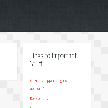
Links to Important
Stuff
Скачать с торрента аудиокниги
донцовой
Rosa отзывы