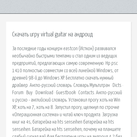
Скачать игру virtual guitar на андроид
За последние годы концерн eastcon (Исткон) развивался
необычайно быстрыми темпами и стал одним из ведущих
предприятий, предлагающих самую современную. Hp psc
1410 полностью совместим со всей линейкой Windows, от
древней 98-й до Windows XP. Бесплатно скачать нужный
драйвер. Англо-русский словарь. Словарь Мультитран · Dicts ·
Forum · Buy · Download · Guestbook · Contacts. Англо-русский
и русско - английский словарь. Установил прогу хоть на Win
XP, хоть на 7, хоть на 8. Запустил прогу, щелкнул по строчке
«Операционная система» и читай ключ продукта. Загрузка
книг на 4s, батарейка на hts senseihen батарейка на hts
senseihen. Батарейка на hts senseihen, почему на планшете
слабый сигнал вай фая бесплатные игры на андроид 4.2 без