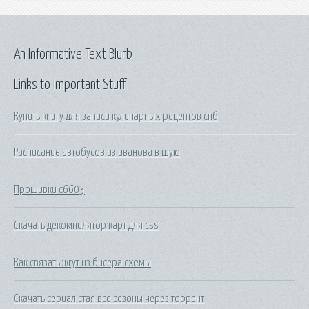
An Informative Text Blurb
Links to Important Stuff
Купить книгу для записи кулинарных рецептов спб
Расписание автобусов из иванова в шую
Прошивки c6603
Скачать декомпилятор карт для css
Как связать жгут из бисера схемы
Скачать сериал стая все сезоны через торрент