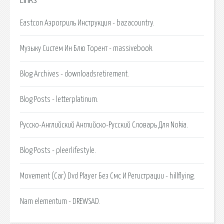
Links
Eastcon Аэрогриль Инструкция - bazacountry.
Музыку Систем Ин Блю Торент - massivebook.
Blog Archives - downloadsretirement.
Blog Posts - letterplatinum.
Русско-Английский Английско-Русский Словарь Для Nokia.
Blog Posts - pleerlifestyle.
Movement (Car) Dvd Player Без Смс И Регистрации - hillflying.
Nam elementum - DREWSAD.