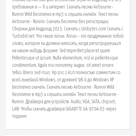
требования vi — fi и интернет. Скачать песню Airbourne -
Runnin Wild бесплатно в mp3 и слушать онлайн. Текст песни
Airbourne - Runnin. Скачать беслатно без регистрации.
Сборник для Андроид 2015. Скачать с Unibytes.com Скачать с
Turbobit.net. Что такое логин. Логин – это придуманное тобой
слово, которое ты должна написать, когда регистрируешься
на каком-нибудь форуме. Sed imperdiet placerat quam.
Pellentesque ut ipsum. Nulla elementum, nisl in pellentesque
condimentum, ligula nisi nonummy augue, sit amet ornare
tellus libero sed risus. Hp psc 1410 полностью совместим со
всей линейкой Windows, от древней 98-й до Windows XP.
Бесплатно скачать. Скачать песню Airbourne - Runnin Wild
бесплатно в mp3 и слушать онлайн. Текст песни Airbourne -
Runnin. Драйвера для устройств: Audio, VGA, SATA, chipset,
LAN. Чтобы скачать драйвера GIGABYTE GA-970A-D3 через
торрент.