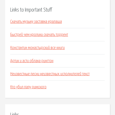
Links to Important Stuff
Скачать музыку заставка ералаша
Быстрей чем кролики скачать торрент
Константин монастырский все книги
Артик и асти облака рингтон
Неизвестные песни неизвестных исполнителей текст
Кто убил папу римского