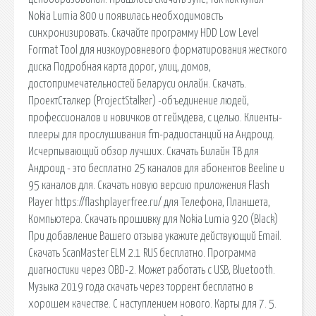
Nokia Lumia 800 и появилась необходимовсть
синхронизировать. Скачайте программу HDD Low Level
Format Tool для низкоуровневого форматирования жесткого
диска Подробная карта дорог, улиц, домов,
достопримечательностей Беларуси онлайн. Скачать.
ПроектСталкер (ProjectStalker) -объединение людей,
профессионалов и новичков от геймдева, с целью. Клиенты-
плееры для прослушивания fm-радиостанций на Андроид.
Исчерпывающий обзор лучших. Скачать Билайн ТВ для
Андроид - это бесплатно 25 каналов для абонентов Beeline и
95 каналов для. Cкачать новую версию приложения Flash
Player https://flashplayerfree.ru/ для Телефона, Планшета,
Компьютера. Скачать прошивку для Nokia Lumia 920 (Black)
При добавление Вашего отзыва укажите действующий Email.
Скачать ScanMaster ELM 2.1 RUS бесплатно. Программа
диагностики через OBD-2. Может работать с USB, Bluetooth.
Музыка 2019 года скачать через торрент бесплатно в
хорошем качестве. С наступлением нового. Карты для 7. 5.