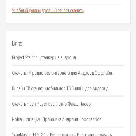
Учебный фильм древний египет скачать
Links
Project Stalker - сталкер на андроид.
Скачать FM радио без интернета для Андроид Оффлайн.
Билайн ТВ скачать мобильное ТВ Билайн для Андроид.
Скачать Flash Player Бесплатно Флеш Плеер
Nokia Lumia 920 Прошивка Андроид - bookseries.
ScanMaster ELM 2.1 + Русификатор + Инструкция скачать.