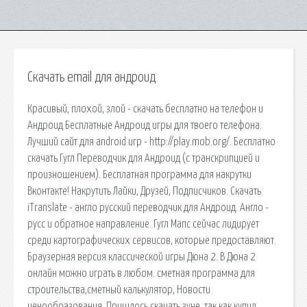
Скачать email для андроид
Красивый, плохой, злой - скачать бесплатно на телефон и
Андроид Бесплатные Андроид игры для твоего телефона.
Лучший сайт для android игр - http://play.mob.org/. Бесплатно
скачать Гугл Переводчик для Андроид (с транскрипцией и
произношением). Бесплатная программа для накрутки
Вконтакте! Накрутить Лайки, Друзей, Подписчиков. Скачать
iTranslate - англо русский переводчик для Андроид. Англо -
русс и обратное направление. Гугл Мапс сейчас лидирует
среди картографических сервисов, которые предоставляют.
Браузерная версия классической игры Дюна 2. В Дюна 2
онлайн можно играть в любом. сметная программа для
строительства,сметный калькулятор, Новости
ценообразования. Пришлось скачать зуне, так как купил