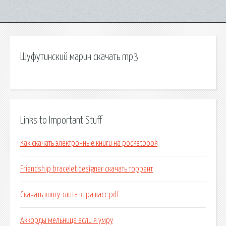
Шуфутинский марин скачать mp3
Links to Important Stuff
Как скачать электронные книги на pocketbook
Friendship bracelet designer скачать торрент
Скачать книгу элита кира касс pdf
Аккорды мельница если я умру