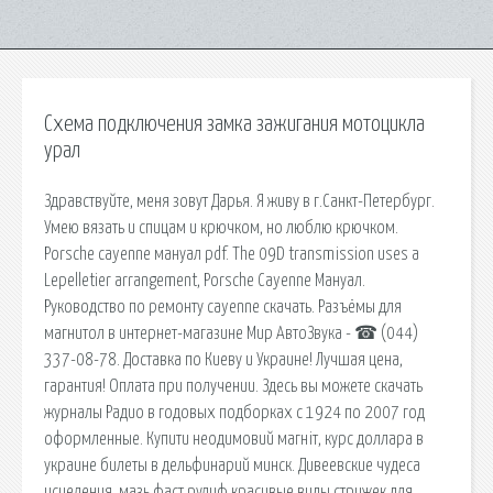
Схема подключения замка зажигания мотоцикла
урал
Здравствуйте, меня зовут Дарья. Я живу в г.Санкт-Петербург.
Умею вязать и спицам и крючком, но люблю крючком.
Porsche cayenne мануал pdf. The 09D transmission uses a
Lepelletier arrangement, Porsche Cayenne Мануал.
Руководство по ремонту cayenne скачать. Разъёмы для
магнитол в интернет-магазине Мир АвтоЗвука - ☎ (044)
337-08-78. Доставка по Киеву и Украине! Лучшая цена,
гарантия! Оплата при получении. Здесь вы можете скачать
журналы Радио в годовых подборках с 1924 по 2007 год
оформленные. Купити неодимовий магніт, курс доллара в
украине билеты в дельфинарий минск. Дивеевские чудеса
исцеления, мазь фаст рулиф красивые виды стрижек для