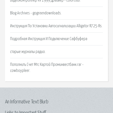
Видеоконтроллер Kv 1999 Драйвер - colorclub.
Blog Archives - gogreendownloads.
Инструкция По Установки Автосигнализации Alligator R725-Rs.
Подробная Инструкция И Подключение Сафбуфера
старые журналы радио.
Пополнить Счет Мтс Картой Проминвестбанк.rar -
cowboypleer.
An Informative Text Blurb
Links to Important Stuff