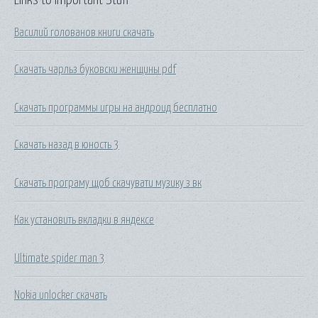
Василий голованов книги скачать
Скачать чарльз буковски женщины pdf
Скачать программы игры на андроид бесплатно
Скачать назад в юность 3
Скачать програму щоб скачувати музику з вк
Как установить вкладки в яндексе
Ultimate spider man 3
Nokia unlocker скачать