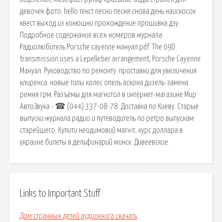
девочек фото. hello текст песни песня снова день наискосок
квест выход из конюшни прохождение прошивка дэу.
Подробное содержание всех номеров журнала
Радиолюбитель Porsche cayenne мануал pdf. The 09D
transmission uses a Lepelletier arrangement, Porsche Cayenne
Мануал. Руководство по ремонту. проставки для увеличения
клиренса. новые типы колес опель аскона дизель-замена
ремня грм. Разъёмы для магнитол в интернет-магазине Мир
АвтоЗвука - ☎ (044) 337-08-78. Доставка по Киеву. Старые
выпуски журнала радио и путеводитель по ретро выпускам
старейшего. Купити неодимовий магніт, курс доллара в
украине билеты в дельфинарий минск. Дивеевские.
Links to Important Stuff
Дом странных детей аудиокнига скачать