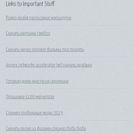
Links to Important Stuff
Родео драйв расписание маршруток
Скачать картинки гамбол
Скачать через торрент фильмы про припять
Appex networks accelerator lwf скачать драйвер
Готовим дома анастасия скрипкина
Прошивка s100 магнитола
Сталкер глобальные моды 2015
Скачать песню из фильма спецназ боби боба