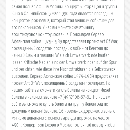
самая полная Афиша Москвы. Концерт Виктора Цоя и группы
Кино в Олимпийском 5 мая 1990 года является последним
концертом рок-певца, который стал великим событием для
его поклонников. У нас вы можете скачать книгу
архитектурное конструирование. Пономарев Сервер
Афганская война 1979-1989 представляет проект Art Of War,
посвященный солдатам последних войн - от Венгрии до
Чечни. Живым и павшим. Wie sich Umweltverb nde kaufen
lassen Kritische Medien sind den Umweltverb nden auf der Spur
und berichten, wie diese ihre Machtstrukturen als Selbstzweck
ausbauen. Сервер Афганская война 1979-1989 представляет
проект Art Of War, посвященный солдатам последних. На
нашем сайте вы сможете купить билеты на концерт Muse!
Билеты в наличии, звоните +7(495)506-67-61. На нашем
сайте вы сможете купить билеты на группу Ленинград по
доступным ценам! Звоните. 16 новеньких дорожек. и зоны с
мягкими диванами стоимость аренды дорожки на час, от
490.-. Концерт Бон Джови в Москве- отличный повод, чтобы