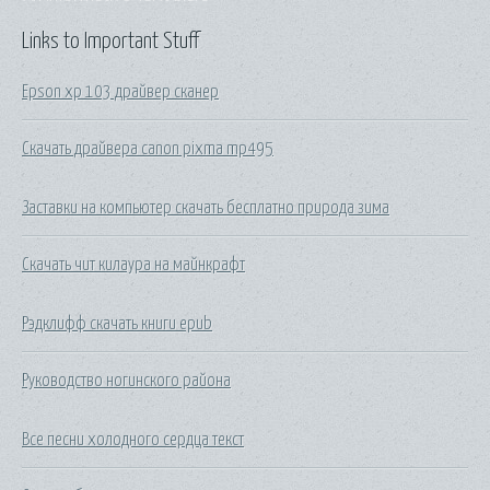
Links to Important Stuff
Epson xp 103 драйвер сканер
Скачать драйвера canon pixma mp495
Заставки на компьютер скачать бесплатно природа зима
Скачать чит килаура на майнкрафт
Рэдклифф скачать книги epub
Руководство ногинского района
Все песни холодного сердца текст