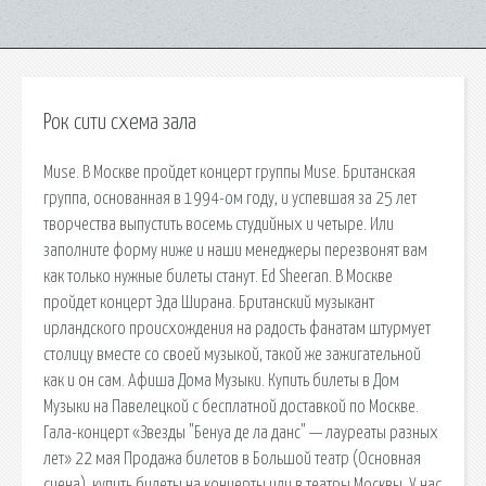
Рок сити схема зала
Muse. В Москве пройдет концерт группы Muse. Британская
группа, основанная в 1994-ом году, и успевшая за 25 лет
творчества выпустить восемь студийных и четыре. Или
заполните форму ниже и наши менеджеры перезвонят вам
как только нужные билеты станут. Ed Sheeran. В Москве
пройдет концерт Эда Ширана. Британский музыкант
ирландского происхождения на радость фанатам штурмует
столицу вместе со своей музыкой, такой же зажигательной
как и он сам. Афиша Дома Музыки. Купить билеты в Дом
Музыки на Павелецкой с бесплатной доставкой по Москве.
Гала-концерт «Звезды "Бенуа де ла данс" — лауреаты разных
лет» 22 мая Продажа билетов в Большой театр (Основная
сцена). купить билеты на концерты или в театры Москвы. У нас