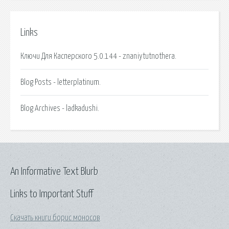
Links
Ключи Для Касперского 5.0.144 - znaniytutnothera.
Blog Posts - letterplatinum.
Blog Archives - ladkadushi.
An Informative Text Blurb
Links to Important Stuff
Скачать книги борис моносов