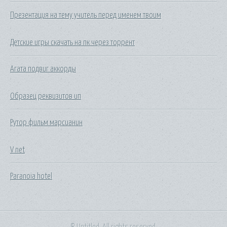
Презентация на тему учитель перед именем твоим
Детские игры скачать на пк через торрент
Агата подвиг аккорды
Образец реквизитов ип
Рутор фильм марсианин
V net
Paranoia hotel
© Untitled. All rights reserved.