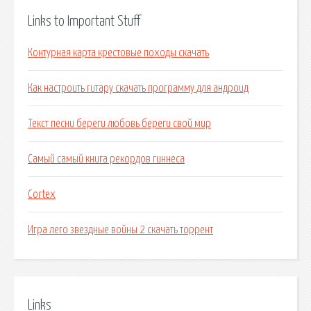
Links to Important Stuff
Контурная карта крестовые походы скачать
Как настроить гитару скачать программу для андроид
Текст песни береги любовь береги свой мир
Самый самый книга рекордов гиннеса
Cortex
Игра лего звездные войны 2 скачать торрент
Links