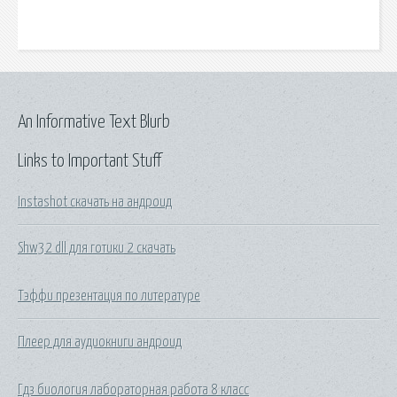
An Informative Text Blurb
Links to Important Stuff
Instashot скачать на андроид
Shw32 dll для готики 2 скачать
Тэффи презентация по литературе
Плеер для аудиокниги андроид
Гдз биология лабораторная работа 8 класс