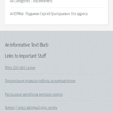
All Categories - bazamarkets.
ArtOfWar. Подыман Сергей Григорьевич. Его адреса.
An Informative Text Blurb
Links to Important Stuff
Mma 200 igbt схема
Презентация правила работы за компьютером
Расписание автобусов метлино озерск
Химия 7 класс вводный курс читать