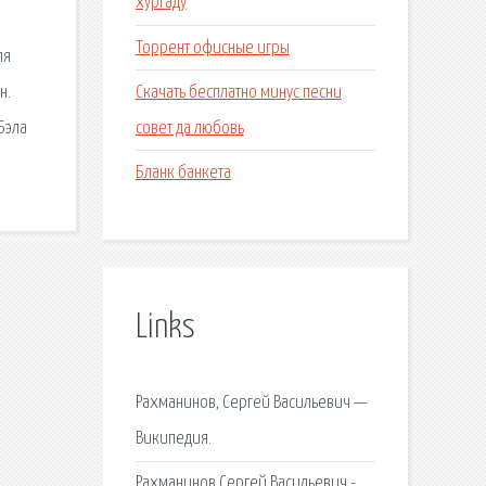
хургаду
Торрент офисные игры
ля
Скачать бесплатно минус песни
н.
совет да любовь
Бэла
Бланк банкета
Links
Рахманинов, Сергей Васильевич —
Википедия.
Рахманинов Сергей Васильевич -