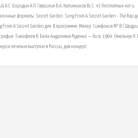
 А.С. Бородин А.П. Гаврилин В.А. Калинников Вс.С. 43 бесплатных нот и
азличные форматы. Secret Garden. Song From A Secret Garden - The Rap д
ng From A Secret Garden для. В программе: Малер. Симфония № 8 / Щедри
графия. Тимофеев В. Бела Андреевна Руденко — Ки в, 1964. Омельчук Л. 
урса лечения выступил в России, дав концерт.