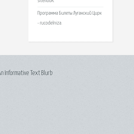
sitehook.
Программа Билеты Луганский Цирк
- rucodelniza.
n Informative Text Blurb