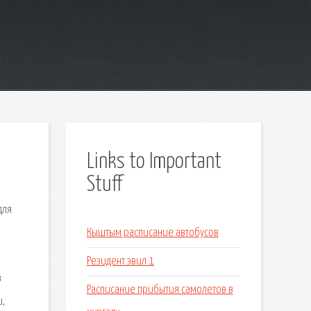
Links to Important
Stuff
для
Кыштым расписание автобусов
Резидент эвил 1
в
Расписание прибытия самолетов в
и,