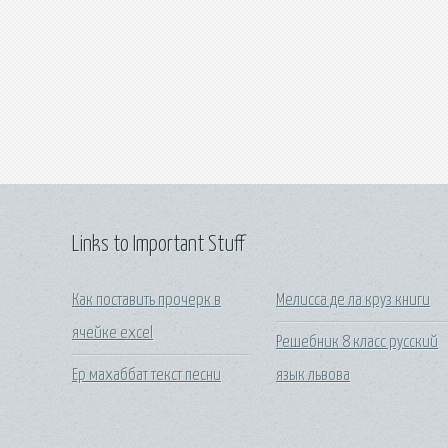
Links to Important Stuff
Как поставить прочерк в
Мелисса де ла круз книги
ячейке excel
Решебник 8 класс русский
Ер махаббат текст песни
язык львова