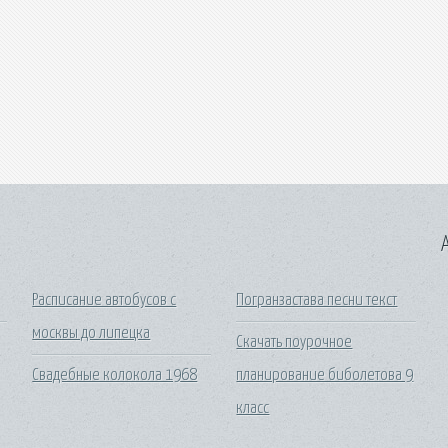
A
Расписание автобусов с
Погранзастава песни текст
москвы до липецка
Скачать поурочное
Свадебные колокола 1968
планирование биболетова 9
класс