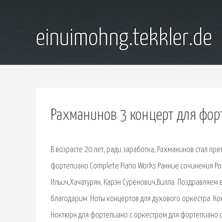
einuimohng.tekkler.de
Рахманинов 3 концерт для фор
В возрасте 20 лет, ради заработка, Рахманинов стал п
фортепиано Complete Piano Works Ранние сочинения Ром
Ильич,Хачатурян, Карэн Суренович,Вилла. Поздравляем в
благодарим. Ноты концертов для духового оркестра. Ко
Ноктюрн для фортепиано с оркестром для фортепиано с т