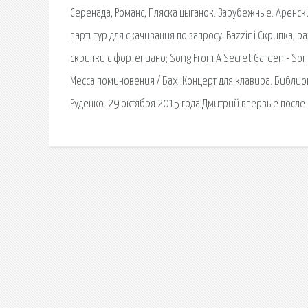
Серенада, Романс, Пляска цыганок. Зарубежные. Аренский
партитур для скачивания по запросу: Bazzini Скрипка, р
скрипки с фортепиано; Song From A Secret Garden - So
Месса поминовения / Бах. Концерт для клавира. Библио
Руденко. 29 октября 2015 года Дмитрий впервые после к