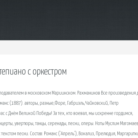
тепиано с оркестром
реподавателем в московском Мариинском. Рахманинов Все произведения 
анс (1887). авторы, разные,Форе, Габриэль,Чайковский, Петр
ас с Днём Великой Победы! За тех, кто воевал, мы искренне гордимся,
нцерты, увертюры, танцы, серенады, песни, оперы. Ноты Муслим Магомае
екстом песни. Состав: Романс ('Апрель'), Вокализ, Прелюдия, Маргаритк