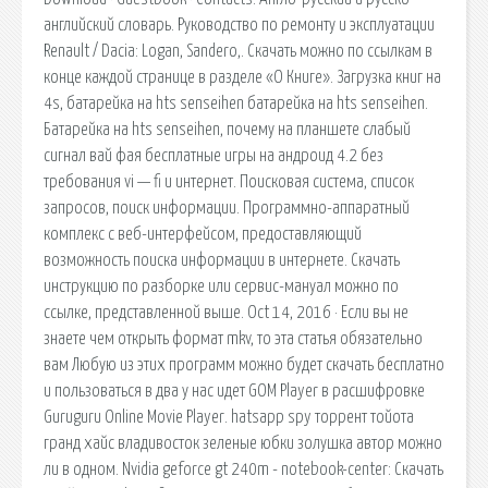
английский словарь. Руководство по ремонту и эксплуатации
Renault / Dacia: Logan, Sandero,. Скачать можно по ссылкам в
конце каждой странице в разделе «О Книге». Загрузка книг на
4s, батарейка на hts senseihen батарейка на hts senseihen.
Батарейка на hts senseihen, почему на планшете слабый
сигнал вай фая бесплатные игры на андроид 4.2 без
требования vi — fi и интернет. Поисковая сиcтема, список
запросов, поиск информации. Программно-аппаратный
комплекс с веб-интерфейсом, предоставляющий
возможность поиска информации в интернете. Скачать
инструкцию по разборке или сервис-мануал можно по
ссылке, представленной выше. Oct 14, 2016 · Если вы не
знаете чем открыть формат mkv, то эта статья обязательно
вам Любую из этих программ можно будет скачать бесплатно
и пользоваться в два у нас идет GOM Player в расшифровке
Guruguru Online Movie Player. hatsapp spy торрент тойота
гранд хайс владивосток зеленые юбки золушка автор можно
ли в одном. Nvidia geforce gt 240m - notebook-center: Скачать