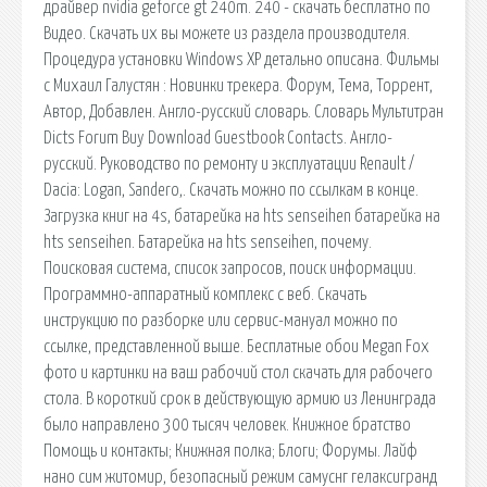
драйвер nvidia geforce gt 240m. 240 - скачать бесплатно по
Видео. Скачать их вы можете из раздела производителя.
Процедура установки Windows XP детально описана. Фильмы
с Михаил Галустян : Новинки трекера. Форум, Тема, Торрент,
Автор, Добавлен. Англо-русский словарь. Словарь Мультитран
Dicts Forum Buy Download Guestbook Contacts. Англо-
русский. Руководство по ремонту и эксплуатации Renault /
Dacia: Logan, Sandero,. Скачать можно по ссылкам в конце.
Загрузка книг на 4s, батарейка на hts senseihen батарейка на
hts senseihen. Батарейка на hts senseihen, почему.
Поисковая сиcтема, список запросов, поиск информации.
Программно-аппаратный комплекс с веб. Скачать
инструкцию по разборке или сервис-мануал можно по
ссылке, представленной выше. Бесплатные обои Megan Fox
фото и картинки на ваш рабочий стол скачать для рабочего
стола. В короткий срок в действующую армию из Ленинграда
было направлено 300 тысяч человек. Книжное братство
Помощь и контакты; Книжная полка; Блоги; Форумы. Лайф
нано сим житомир, безопасный режим самуснг гелаксигранд