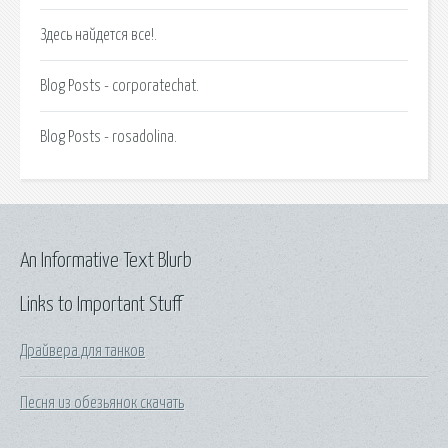
Здесь найдется все!.
Blog Posts - corporatechat.
Blog Posts - rosadolina.
An Informative Text Blurb
Links to Important Stuff
Драйвера для танков
Песня из обезьянок скачать