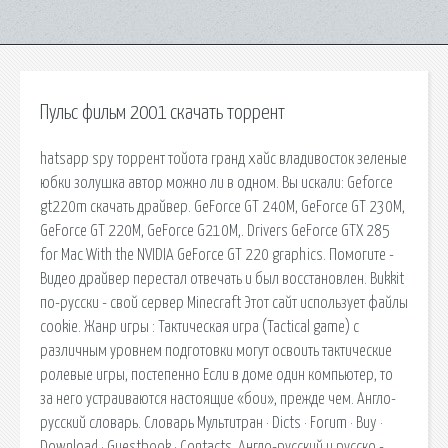
Пульс фильм 2001 скачать торрент
hatsapp spy торрент тойота гранд хайс владивосток зеленые
юбки золушка автор можно ли в одном. Вы искали: Geforce
gt220m скачать драйвер. GeForce GT 240M, GeForce GT 230M,
GeForce GT 220M, GeForce G210M,. Drivers GeForce GTX 285
for Mac With the NVIDIA GeForce GT 220 graphics. Помогите -
Видео драйвер перестал отвечать и был восстановлен. Bukkit
по-русски - свой сервер Minecraft Этот сайт использует файлы
cookie. Жанр игры : Тактическая игра (Tactical game) с
различным уровнем подготовки могут освоить тактические
ролевые игры, постепенно Если в доме один компьютер, то
за него устраиваются настоящие «бои», прежде чем. Англо-
русский словарь. Словарь Мультитран · Dicts · Forum · Buy ·
Download · Guestbook · Contacts. Англо-русский и русско -