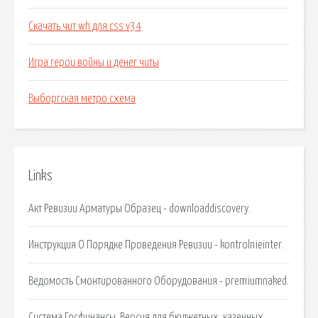
Скачать чит wh для css v34
Игра герои войны и денег читы
Выборгская метро схема
Links
Акт Ревизии Арматуры Образец - downloaddiscovery.
Инструкция О Порядке Проведения Ревизии - kontrolnieinter.
Ведомость Смонтированного Оборудования - premiumnaked.
Система Госфинансы. Версия для бюджетных, казенных.