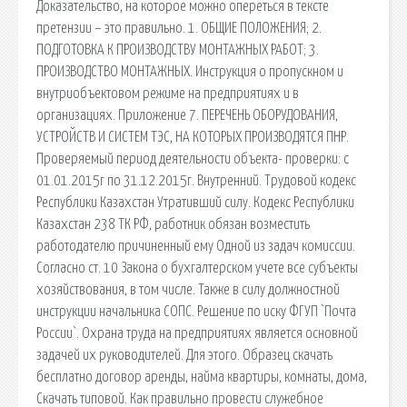
Доказательство, на которое можно опереться в тексте
претензии – это правильно. 1. ОБЩИЕ ПОЛОЖЕНИЯ; 2.
ПОДГОТОВКА К ПРОИЗВОДСТВУ МОНТАЖНЫХ РАБОТ; 3.
ПРОИЗВОДСТВО МОНТАЖНЫХ. Инструкция о пропускном и
внутриобъектовом режиме на предприятиях и в
организациях. Приложение 7. ПЕРЕЧЕНЬ ОБОРУДОВАНИЯ,
УСТРОЙСТВ И СИСТЕМ ТЭС, НА КОТОРЫХ ПРОИЗВОДЯТСЯ ПНР.
Проверяемый период деятельности объекта- проверки: с
01.01.2015г по 31.12.2015г. Внутренний. Трудовой кодекс
Республики Казахстан Утративший силу. Кодекс Республики
Казахстан 238 ТК РФ, работник обязан возместить
работодателю причиненный ему Одной из задач комиссии.
Согласно ст. 10 Закона о бухгалтерском учете все субъекты
хозяйствования, в том числе. Также в силу должностной
инструкции начальника СОПС. Решение по иску ФГУП `Почта
России`. Охрана труда на предприятиях является основной
задачей их руководителей. Для этого. Образец скачать
бесплатно договор аренды, найма квартиры, комнаты, дома,
Скачать типовой. Как правильно провести служебное