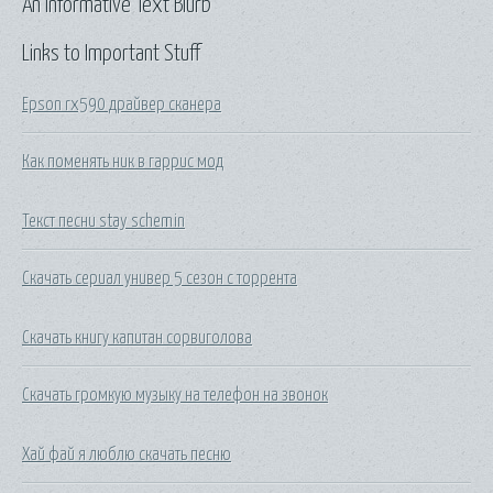
An Informative Text Blurb
Links to Important Stuff
Epson rx590 драйвер сканера
Как поменять ник в гаррис мод
Текст песни stay schemin
Скачать сериал универ 5 сезон с торрента
Скачать книгу капитан сорвиголова
Скачать громкую музыку на телефон на звонок
Хай фай я люблю скачать песню