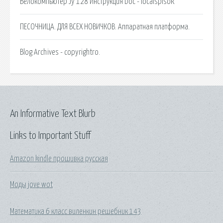
Велокомпьютер Jy 128 Инструкция Doc - localspisok.
ПЕСОЧНИЦА. ДЛЯ ВСЕХ НОВИЧКОВ. Аппаратная платформа.
Blog Archives - copyrightro.
An Informative Text Blurb
Links to Important Stuff
Amazon kindle прошивка русская
Моды jove wot
Математика 6 класс виленкин решебник 143