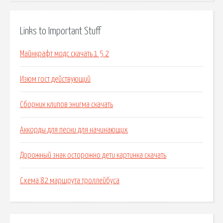
Links to Important Stuff
Майнкрафт модс скачать 1 5 2
Изюм гост действующий
Сборник клипов энигма скачать
Аккорды для песни для начинающих
Дорожный знак осторожно дети картинка скачать
Схема 82 маршрута троллейбуса