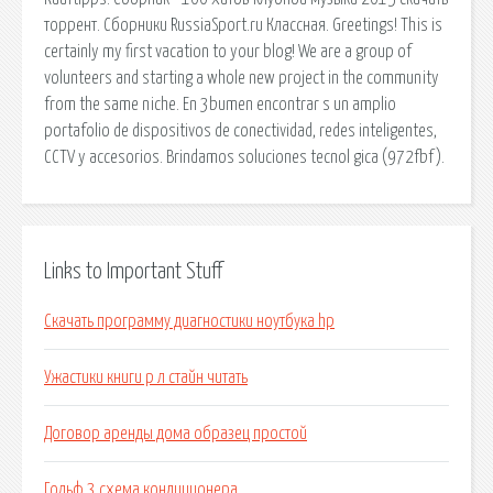
торрент. Сборники RussiaSport.ru Классная. Greetings! This is
certainly my first vacation to your blog! We are a group of
volunteers and starting a whole new project in the community
from the same niche. En 3bumen encontrar s un amplio
portafolio de dispositivos de conectividad, redes inteligentes,
CCTV y accesorios. Brindamos soluciones tecnol gica (972fbf).
Links to Important Stuff
Скачать программу диагностики ноутбука hp
Ужастики книги р л стайн читать
Договор аренды дома образец простой
Гольф 3 схема кондиционера