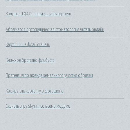
Золушка 1947 фильм скачать торрент
Аболмасов ортопедическая стоматология читать онлайн
Картинки на флай скачать
Книжное братство флибуста
Претензия по аренде земельного участка образец
Как крутить картинку в фотошопе
Скачать игру skyrim со всеми модами