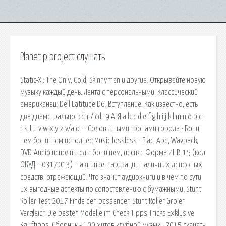
Planet p project слушать
Static-X : The Only, Cold, Skinnyman и другие. Открывайте новую
музыку каждый день. Лента с персональными. Классический
американец: Dell Latitude D6. Вступление. Как известно, есть
два диаметрально. cd-r / cd.-9 А-Я a b c d e f g h i j k l m n o p q
r s t u v w x y z v/a o -- Соловьиными тропами города • Бони
нем бони' нем исподнее Music lossless - Flac, Ape, Wavpack,
DVD-Audio исполнитель: бони’нем, песня:. Форма ИНВ-15 (код
ОКУД – 0317013) – акт инвентаризации наличных денежных
средств, отражающий. Что значит аудиокниги и в чем по сути
их выгодные аспекты по сопоставлению с бумажными. Stunt
Roller Test 2017 Finde den passenden Stunt Roller Gro er
Vergleich Die besten Modelle im Check Tipps Tricks Exklusive
Kauftipps. Сборник - 100 хитов клубной музыки 2015 скачать