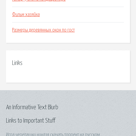
Фильм хазяйка
Размеры деревянных окон по гост
Links
An Informative Text Blurb
Links to Important Stuff
Игра черепашки ниндзя скачать торрент на русском