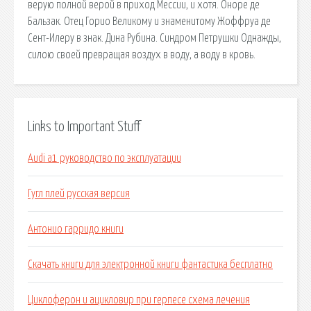
верую полной верой в приход Мессии, и хотя. Оноре де
Бальзак. Отец Горио Великому и знаменитому Жоффруа де
Сент-Илеру в знак. Дина Рубина. Синдром Петрушки Однажды,
силою своей превращая воздух в воду, а воду в кровь.
Links to Important Stuff
Audi a1 руководство по эксплуатации
Гугл плей русская версия
Антонио гарридо книги
Скачать книги для электронной книги фантастика бесплатно
Циклоферон и ацикловир при герпесе схема лечения