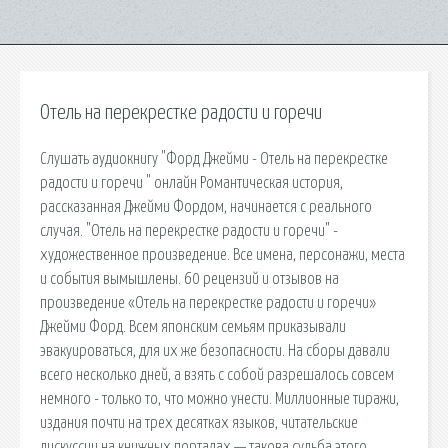
Отель на перекрестке радости и горечи
Слушать аудиокнигу "Форд Джейми - Отель на перекрестке
радости и горечи " онлайн Романтическая история,
рассказанная Джейми Фордом, начинается с реального
случая. "Отель на перекрестке радости и горечи" -
художественное произведение. Все имена, персонажи, места
и события вымышлены. 60 рецензий и отзывов на
произведение «Отель на перекрестке радости и горечи»
Джейми Форд. Всем японским семьям приказывали
эвакуироваться, для их же безопасности. На сборы давали
всего несколько дней, а взять с собой разрешалось совсем
немного - только то, что можно унести. Миллионные тиражи,
издания почти на трех десятках языков, читательские
дискуссии на книжных порталах — такова судьба этого