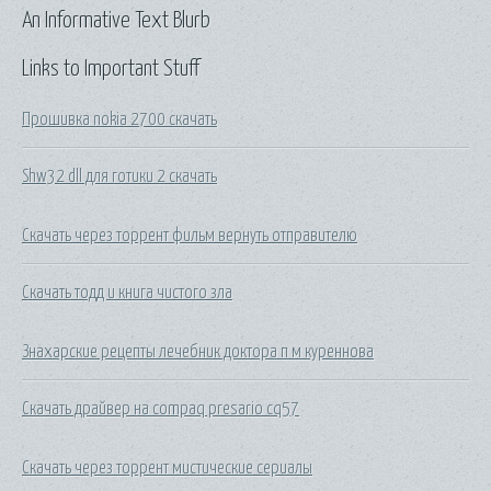
An Informative Text Blurb
Links to Important Stuff
Прошивка nokia 2700 скачать
Shw32 dll для готики 2 скачать
Скачать через торрент фильм вернуть отправителю
Скачать тодд и книга чистого зла
Знахарские рецепты лечебник доктора п м куреннова
Скачать драйвер на compaq presario cq57
Скачать через торрент мистические сериалы