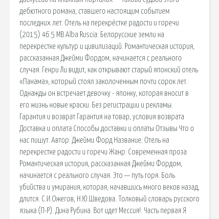
дебютного романа, ставшего настоящим событием
последних лет. Отель на перекрёстке радости и горечи
(2015) 46.5 MB Alba Ruscia: Белорусские земли на
перекрестке культур и цивилизаций. Романтическая история,
рассказанная Джейми Фордом, начинается с реального
случая. Генри Ли видит, как открывают старый японский отель
«Панама», который стоял заколоченным почти сорок лет.
Однажды он встречает девочку - японку, которая вносит в
его жизнь новые краски. Без регистрации и рекламы.
Гарантия и возврат Гарантия на товар, условия возврата
Доставка и оплата Способы доставки и оплаты Отзывы Что о
нас пишут. Автор: Джейми Форд Название: Отель на
перекрестке радости и горечи Жанр: Современная проза
Романтическая история, рассказанная Джейми Фордом,
начинается с реального случая. Это — путь горя. Боль
убийства и умирания, которая, начавшись много веков назад,
длится. С.И.Ожегов, Н.Ю.Шведова. Толковый словарь русского
языка (П-Р). Дина Рубина. Вот идет Мессия!. Часть первая Я