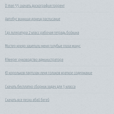
D man 55 скачать дискография торрент
Автобус винница донецк расписание
Гдз литература 2 класс рабочая тетрадь бойкина
Мистер кредо зацепили меня голубые глаза минус
R keeper руководство администратора
Ю корольков партизан леня голиков краткое содержание
Скачать бесплатно сборник задач для 3 класса
Скачать все песни абай бегей