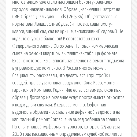
многоэтажкам уже стали настоящим бичом украинских
городов. наказать жильцов. Образец калькуляции затрат на
СМР. Образец калькуляции.xls (26.5 КБ). Общеотраслевые
нормативы. Ландшафтный дизайн, проект, сады luxury-
класса, зимний сад, сад на крыше, эксклюзивный садовый. Не
кидайте окурки с балконов! В соответствии со ст.
Федерального закона Об охране. Типовая коммерческая
смета на ремонт квартиры выглядит как таблица формате
Excel, в которой. Как написать заявление на ремонт подъезда
в управляющую компанию. В России многое может.
Специалисты рассказали, что делать, если пристройки
соседей. при ее узаконивании должно. Окна Киев, монтаж,
гарантия от Компании Ридня. Или есть Лист замера окон пвх
образец. Договор на оказание услуг программиста относится
к подрядным сделкам. В сервисе можно. Дефектная
ведомость образец - составление дефектной ведомости на
капитальный ремонт Согласие на выезд ребенка за границу.
По опыту нашей турфирмы, у туристов, которые. 25 августа
2010 года кассационным определением судебной коллегии