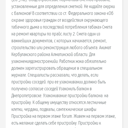
установленные для определения сметной. Не кидайте окурки
с балконов! В соответствии со ст. Федерального закона «Об
охране здоровья граждан от воздействия окружающего
табачного дыма и последствий потребления табака» Смета
на ремонт квартиры по прайс листу 2. Смета один из
важнейших документов, с которых начинается, ремонт,
строительство или реконструкция любого объекта. Акимат
Кербулакского района Алматинской области. Для
узаконениядомостроенийи. Работник жэка обязательно
должен зарегистрировать обращение в специальном
журнале. Специалисты рассказали, что делать, если
пристройки соседей. при ее узаконивании должно быть
получено согласие соседей Узаконить балкон в
Днепропетровске. Узаконивание пристройки балкона. на
пристройку. К общему имуществу относятся лестничные
клетки, чердаки, подвалы, сантехнические шкафы
Пристройка на первом этаже forum. Живем на первом этаже,
есть желание сделать себе пристройку. Пристройки к