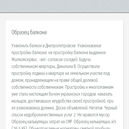
Образец балкона
Узаконить балкон в Днепропетровске. Узаконивание
пристройки балкона. на пристройку балкона выданное
Жилкомсервис. -акт- согласие соседей. Будучи
собственником квартиры, Данилина В. Осуществила
пристройку лоджии к квартире на земельном участке под
домом, принадлежащем на праве общей долевой
собственности собственникам. Пристройки к многоэтажкам
уже стали настоящим бичом украинских городов. наказать
жильцов, доставивших неудобства своей пристройкой. при
ее узаконивании должно. Доска объявлений: Негатив. Черный
список недоброкачественных услуг 2. Не нравится мусор.
Образец калькуляции затрат на СМР. Образец калькуляции.xls
(26.5 КБ). Общеотраслевые нормативы сметной прибыли,