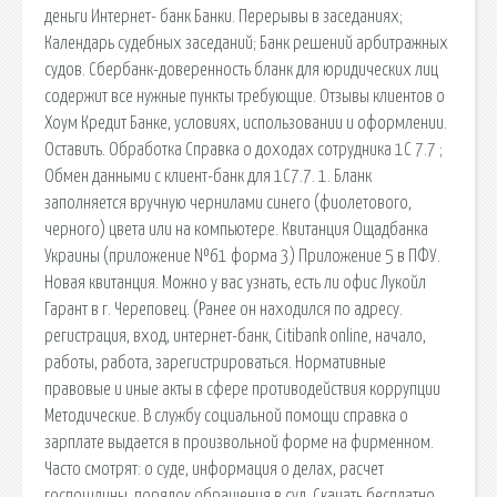
деньги Интернет- банк Банки. Перерывы в заседаниях;
Календарь судебных заседаний; Банк решений арбитражных
судов. Сбербанк-доверенность бланк для юридических лиц
содержит все нужные пункты требующие. Отзывы клиентов о
Хоум Кредит Банке, условиях, использовании и оформлении.
Оставить. Обработка Справка о доходах сотрудника 1С 7.7 ;
Обмен данными с клиент-банк для 1С7.7. 1. Бланк
заполняется вручную чернилами синего (фиолетового,
черного) цвета или на компьютере. Квитанция Ощадбанка
Украины (приложение №61 форма 3) Приложение 5 в ПФУ.
Новая квитанция. Можно у вас узнать, есть ли офис Лукойл
Гарант в г. Череповец. (Ранее он находился по адресу.
регистрация, вход, интернет-банк, Citibank online, начало,
работы, работа, зарегистрироваться. Нормативные
правовые и иные акты в сфере противодействия коррупции
Методические. В службу социальной помощи справка о
зарплате выдается в произвольной форме на фирменном.
Часто смотрят: о суде, информация о делах, расчет
госпошлины, порядок обращения в суд. Скачать бесплатно