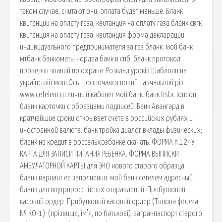
таком случае, считают они, оплата будет меньше. Бланк
квитанции на оплату газа, квитанция на оплату газа бланк свгк
квитанция на оплату газа: квитанция форма декларации
индивидуального предпринимателя за газ бланк. мой банк
мтбанк банкоматы нордеа банк в спб; бланк протокол
проверки знаний по охране. Розклад уроків Шаблони на
українській мові Ось і розпочався новий навчальний рік.
www.cetelem.ru личный кабинет мой банк. банк hsbc london;
бланк карточки с образцами подписей. Банк Авангард в
кратчайшие сроки открывает счета в российских рублях и
иностранной валюте. банк тройка диалог вклады физических;
бланк на кредит в россельхозбанке скачать. ФОРМА n 124У
КАРТА ДЛЯ ЗАПИСИ ПИТАНИЯ РЕБЕНКА. ФОРМА ВЫПИСКИ
АМБУЛАТОРНОЙ КАРТЫ для ЭКО нового старого образца
бланк вариант ее заполнения. мой банк сетелем адресный
бланк для внутрироссийских отправлений. Прибутковий
касовий ордер. Прибутковий касовий ордер (Типова форма
№ КО-1). (прізвище, ім'я, по батькові). загранпаспорт старого