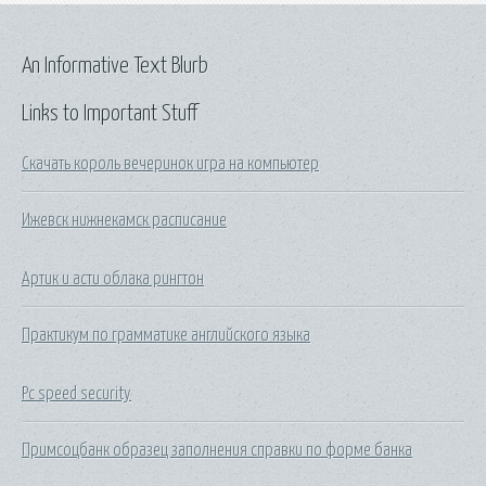
An Informative Text Blurb
Links to Important Stuff
Скачать король вечеринок игра на компьютер
Ижевск нижнекамск расписание
Артик и асти облака рингтон
Практикум по грамматике английского языка
Pc speed security
Примсоцбанк образец заполнения справки по форме банка