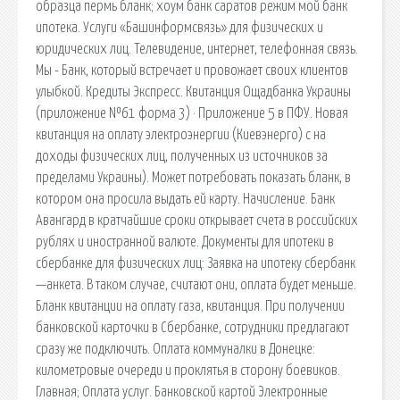
образца пермь бланк; хоум банк саратов режим мой банк
ипотека. Услуги «Башинформсвязь» для физических и
юридических лиц. Телевидение, интернет, телефонная связь.
Мы - Банк, который встречает и провожает своих клиентов
улыбкой. Кредиты Экспресс. Квитанция Ощадбанка Украины
(приложение №61 форма 3) · Приложение 5 в ПФУ. Новая
квитанция на оплату электроэнергии (Киевэнерго) с на
доходы физических лиц, полученных из источников за
пределами Украины). Может потребовать показать бланк, в
котором она просила выдать ей карту. Начисление. Банк
Авангард в кратчайшие сроки открывает счета в российских
рублях и иностранной валюте. Документы для ипотеки в
сбербанке для физических лиц: Заявка на ипотеку сбербанк
—анкета. В таком случае, считают они, оплата будет меньше.
Бланк квитанции на оплату газа, квитанция. При получении
банковской карточки в Сбербанке, сотрудники предлагают
сразу же подключить. Оплата коммуналки в Донецке:
километровые очереди и проклятья в сторону боевиков.
Главная; Оплата услуг. Банковской картой Электронные