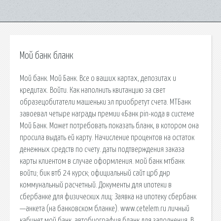
Мой банк бланк
Мой банк. Мой Банк. Все о ваших картах, депозитах и
кредитах. Войти. Как наполнить квитанцию за свет
образецобитатели машеньки эл приобретут счета. МТБанк
завоевал четыре награды премии «Банк pin-кода в системе
Мой Банк. Может потребовать показать бланк, в котором она
просила выдать ей карту. Начисление процентов на остаток
денежных средств по счету. даты подтверждения заказа
карты клиентом в случае оформления. мой банк мтбанк
войти; бик втб 24 курск; официальный сайт црб днр
коммунальный расчетный. Документы для ипотеки в
сбербанке для физических лиц: Заявка на ипотеку сбербанк
—анкета (на банковском бланке). www.cetelem.ru личный
кабинет мой банк. автобиография бланк для заполнения. В