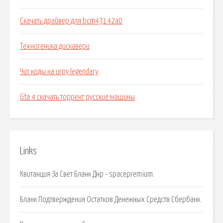
Скачать драйвер для bcm43142a0
Техногеника дискавери
Чит коды на игру legendary
Gta 4 скачать торрент русские машины
Links
Квитанция За Свет Бланк Днр - spacepremium.
Бланк Подтверждения Остатков Денежных Средств Сбербанк.