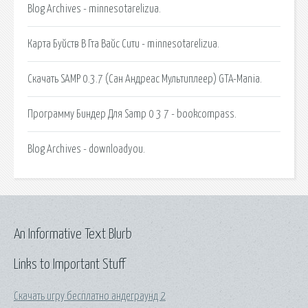
Blog Archives - minnesotarelizua.
Карта Буйств В Гта Вайс Сити - minnesotarelizua.
Скачать SAMP 0.3.7 (Сан Андреас Мультиплеер) GTA-Mania.
Программу Биндер Для Samp 0 3 7 - bookcompass.
Blog Archives - downloadyou.
An Informative Text Blurb
Links to Important Stuff
Скачать игру бесплатно андеграунд 2