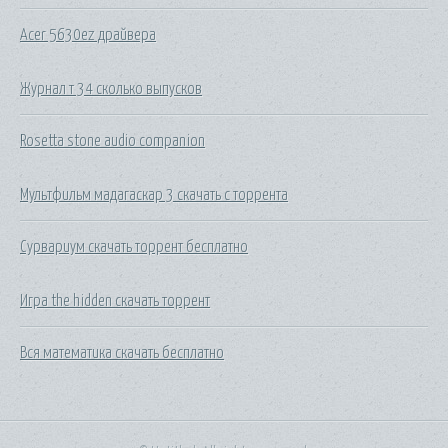
Acer 5630ez драйвера
Журнал т 34 сколько выпусков
Rosetta stone audio companion
Мультфильм мадагаскар 3 скачать с торрента
Сурвариум скачать торрент бесплатно
Игра the hidden скачать торрент
Вся математика скачать бесплатно