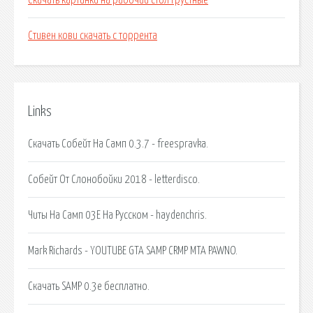
Скачать картинки на рабочий стол грустные
Стивен кови скачать с торрента
Links
Скачать Собейт На Самп 0.3.7 - freespravka.
Собейт От Слонобойки 2018 - letterdisco.
Читы На Самп 03Е На Русском - haydenchris.
Mark Richards - YOUTUBE GTA SAMP CRMP MTA PAWNO.
Скачать SAMP 0.3e бесплатно.