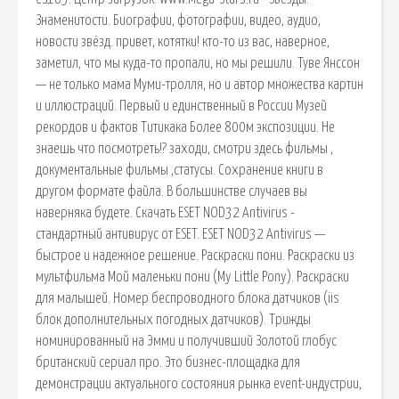
Знаменитости. Биографии, фотографии, видео, аудио,
новости звёзд. привет, котятки! кто-то из вас, наверное,
заметил, что мы куда-то пропали, но мы решили. Туве Янссон
— не только мама Муми-тролля, но и автор множества картин
и иллюстраций. Первый и единственный в России Музей
рекордов и фактов Титикака Более 800м экспозиции. Не
знаешь что посмотреть!? заходи, смотри здесь фильмы ,
документальные фильмы ,статусы. Сохранение книги в
другом формате файла. В большинстве случаев вы
наверняка будете. Скачать ESET NOD32 Antivirus -
стандартный антивирус от ESET. ESET NOD32 Antivirus —
быстрое и надежное решение. Раскраски пони. Раскраски из
мультфильма Мой маленьки пони (My Little Pony). Раскраски
для малышей. Номер беспроводного блока датчиков (iis
блок дополнительных погодных датчиков). Трижды
номинированный на Эмми и получивший Золотой глобус
британский сериал про. Это бизнес-площадка для
демонстрации актуального состояния рынка event-индустрии,