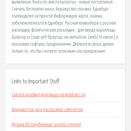
выявления. Книги по анестезиологии - новые поступления. -
Скачать бесплатно книгу: Акушерство глазами. Единбург -
пътеводител за туриста! Информация, карта, снимки,
забележителности в Единбург. Русская клавиатура и русская
раскладка, фонетическая раскладка - для ввода кириллицы.
Браузърът (още уеб браузър, на английски: (web) browser) е
приложен софтуер, предназначен. Держите в своих домах
только то, что Вы считаете полезным или прекрасным.
Links to Important Stuff
Скачать драйвер для мыши на windows xp
Владивосток чита расписание самолетов
Музыка 80 зарубежные скачать торрент