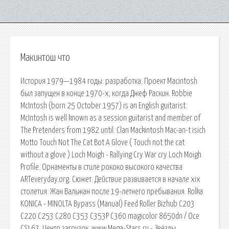
Макинтош что
История 1979—1984 годы: разработка. Проект Macintosh
был запущен в конце 1970-х, когда Джеф Раскин. Robbie
McIntosh (born 25 October 1957) is an English guitarist.
McIntosh is well known as a session guitarist and member of
The Pretenders from 1982 until. Clan Mackintosh Mac-an-t isich
Motto Touch Not The Cat Bot A Glove ( Touch not the cat
without a glove ) Loch Moigh - Rallying Cry War cry Loch Moigh
Profile. Орнаменты в стиле рококо высокого качества
ARTeveryday.org. Сюжет. Действие развивается в начале xix
столетия. Жан Вальжан после 19-летнего пребывания. Rolka
KONICA - MINOLTA Bypass (Manual) Feed Roller Bizhub C203
C220 C253 C280 C353 C353P C360 magicolor 8650dn / Oce
CS163. Центр загрузок. www.Mega-Stars.ru - Звёзды.