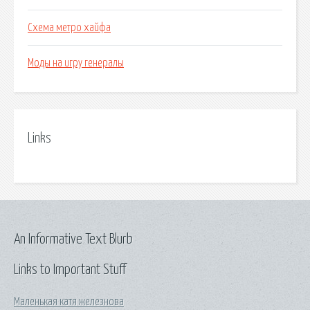
Схема метро хайфа
Моды на игру генералы
Links
An Informative Text Blurb
Links to Important Stuff
Маленькая катя железнова