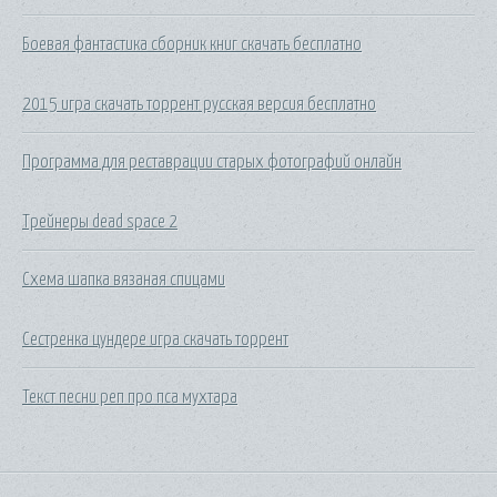
Боевая фантастика сборник книг скачать бесплатно
2015 игра скачать торрент русская версия бесплатно
Программа для реставрации старых фотографий онлайн
Трейнеры dead space 2
Схема шапка вязаная спицами
Сестренка цундере игра скачать торрент
Текст песни реп про пса мухтара