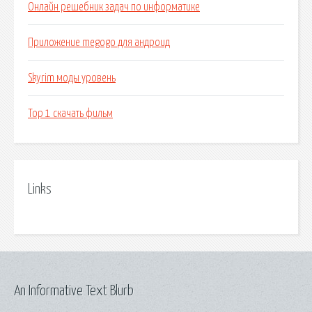
Онлайн решебник задач по информатике
Приложение megogo для андроид
Skyrim моды уровень
Тор 1 скачать фильм
Links
An Informative Text Blurb