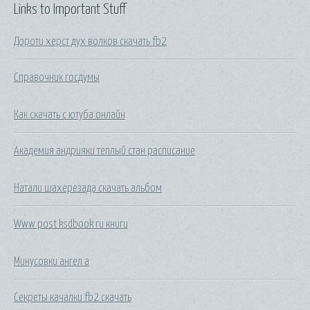
Links to Important Stuff
Дороти херст дух волков скачать fb2
Справочник госдумы
Как скачать с ютуба онлайн
Академия андрияки теплый стан расписание
Натали шахерезада скачать альбом
Www post ksdbook ru книги
Минусовки ангел а
Секреты качалки fb2 скачать