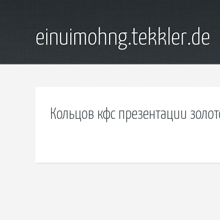
einuimohng.tekkler.de
Кольцов кфс презентации золот