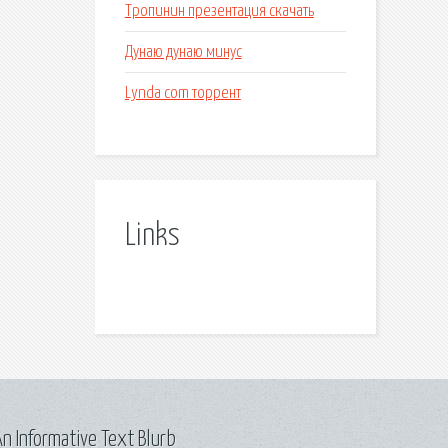
Тропинин презентация скачать
Дунаю дунаю минус
Lynda com торрент
Links
n Informative Text Blurb