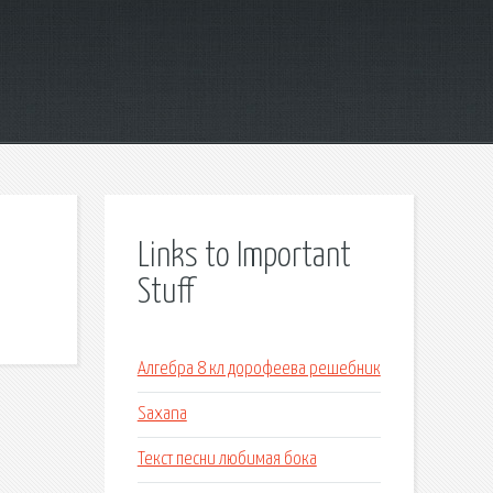
Links to Important
Stuff
Алгебра 8 кл дорофеева решебник
Saxana
Текст песни любимая бока