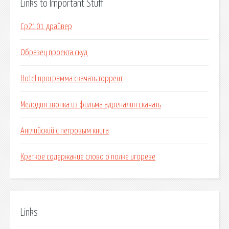
Links to Important Stuff
Cp2101 драйвер
Образец проекта скуд
Hotel программа скачать торрент
Мелодия звонка из фильма адреналин скачать
Английский с петровым книга
Краткое содержание слово о полке игореве
Links