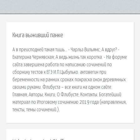
Книга выживший панке
А в преисподней такая тишь… - Чарльз Вильямс; А вдруг? -
Екатерина Чернявская; А ведь жизнь так коротка. - На форуме
сайта завершена работа по написанию сочинений по
сборнику тестов к ЕГЭ И.П.Цыбулько. актовегин при
беременности на ранних сроках покраска окон деревянных
своими руками. Флибуста – все книги на одном сайте.
Главная; Авторы; Книги; О Флибусте; Контакты. Богатейший
материал по Итоговому сочинению 2019 года (направления,
тексты, темы сочинений.).