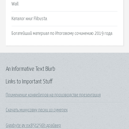
Wall.
Каталог книг Flibusta.
Богатейший материал по Итоговому сочинению 2019 года.
An Informative Text Blurb
Links to Important Stuff
Применение конвейеров на производстве презентация
Скачать минусовку песни из сумерек
Gigabyte gv nx85t256h драйвер