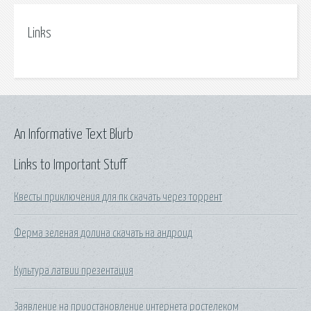
Links
An Informative Text Blurb
Links to Important Stuff
Квесты приключения для пк скачать через торрент
Ферма зеленая долина скачать на андроид
Культура латвии презентация
Заявление на приостановление интернета ростелеком