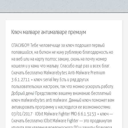
Ключ малваре антималваре премиум
СПАСИБО!!! Тебе человечище за ключ подошел первый
попавшийся, на биткон не кину рублевую благодарность но
на веб или на карту полтос закину, скинь на почту номер
кошеля и у кажи что мальву. Спасибо ещё раз и всех благ.
Скачать бесплатно Malwarebytes Anti-Malware Premium
3.6.1.2711 + ключ serial key Есть и ряд других
пользовательских настроек, так что можно ускорить работу.
Добрый день! Представляю вашему вниманию бесплатный
ключ malwarebytes anti malware. Данный ключ поможет вам
активировать программу и наслодится ее возможностями.
03/01/2017 · IObit Malware Fighter PRO 6.6.1.5153 + ключ —
Скачать бесплатно IObit Malware Fighter — это продвинутая
утилита для удаления вредоносного ПО и защиты браузера.