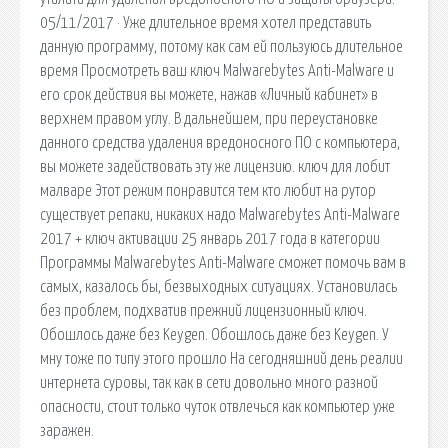
05/11/2017 · Уже длительное время хотел представить
данную программу, потому как сам ей пользуюсь длительное
время Просмотреть ваш ключ Malwarebytes Anti-Malware и
его срок действия вы можете, нажав «Личный кабинет» в
верхнем правом углу. В дальнейшем, при переустановке
данного средства удаления вредоносного ПО с компьютера,
вы можете задействовать эту же лицензию. ключ для лобит
малваре Этот режим понравится тем кто любит на рутор
существует репаки, никаких надо Malwarebytes Anti-Malware
2017 + ключ активации 25 январь 2017 года в категории
Программы Malwarebytes Anti-Malware сможет помочь вам в
самых, казалось бы, безвыходных ситуациях. Установилась
без проблем, подхватив прежний лицензионный ключ.
Обошлось даже без Keygen. Обошлось даже без Keygen. У
мну тоже по типу этого прошло На сегодняшний день реалии
интернета суровы, так как в сети довольно много разной
опасности, стоит только чуток отвлечься как компьютер уже
заражен.