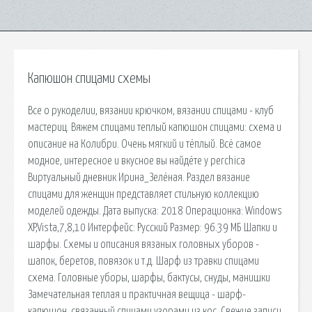
Капюшон спицами схемы
Все о рукоделии, вязании крючком, вязании спицами - клуб
мастериц. Вяжем спицами теплый капюшон спицами: схема и
описание на Колибри. Очень мягкий и тёплый. Всё самое
модное, интересное и вкусное вы найдёте у perchica
Виртуальный дневник Ирина_Зелёная. Раздел вязание
спицами для женщин представляет стильную коллекцию
моделей одежды. Дата выпуска: 2018 Операционка: Windows
XP,Vista,7,8,10 Интерфейс: Русский Размер: 96.39 МБ Шапки и
шарфы. Схемы и описания вязаных головных уборов -
шапок, беретов, повязок и т.д. Шарф из травки спицами
схема. Головные уборы, шарфы, бактусы, снуды, манишки
Замечательная теплая и практичная вещица - шарф-
капюшон, связанный спицами узорами из кос. Свежие записи.