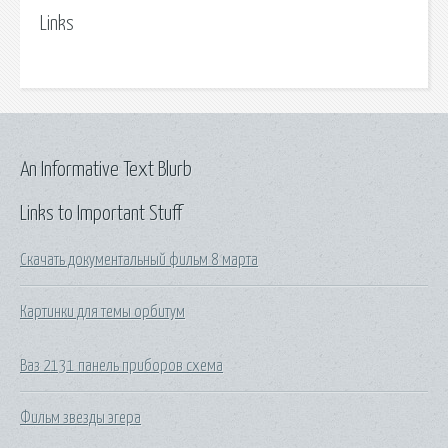
Links
An Informative Text Blurb
Links to Important Stuff
Скачать документальный фильм 8 марта
Картинки для темы орбитум
Ваз 2131 панель приборов схема
Фильм звезды эгера