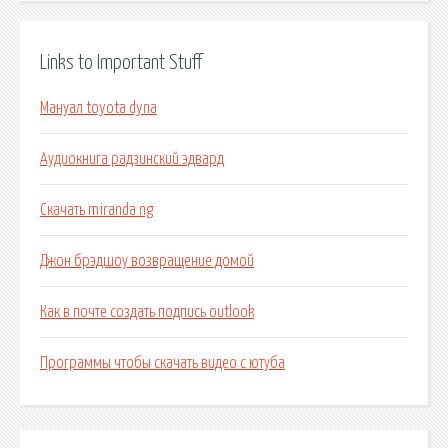
Links to Important Stuff
Мануал toyota dyna
Аудиокнига радзинский эдвард
Скачать miranda ng
Джон брэдшоу возвращение домой
Как в почте создать подпись outlook
Программы чтобы скачать видео с ютуба