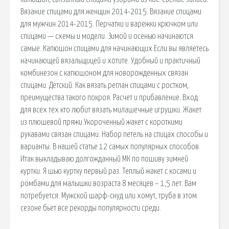
Вязание спицами для женщин 2014-2015. Вязание спицами
для мужчин 2014-2015. Перчатки и варежки крючком или
спицами — схемы и модели. Зимой и осенью начинаются
самые. Капюшон спицами для начинающих Если вы являетесь
начинающей вязальщицей и хотите. Удобный и практичный
комбинезон с капюшоном для новорожденных связан
спицами. Детский. Как вязать реглан спицами с ростком,
преимущества такого покроя. Расчет и прибавление. Вход
для всех тех кто любит вязать милашечные игрушки. Жакет
из плюшевой пряжи Укороченный жакет с короткими
рукавами связан спицами. Набор петель на спицах способы и
варианты. В нашей статье 12 самых популярных способов.
Итак выкладываю долгожданный МК по пошиву зимней
куртки. Я шью куртку первый раз. Теплый жакет с косами и
ромбами для малышки возраста 8 месяцев – 1,5 лет. Вам
потребуется. Мужской шарф-снуд или хомут, труба в этом
сезоне бьет все рекорды популярности среди.