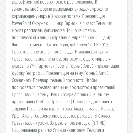
рельеф земной поверхности и расположение. В
занимательной форме раскрываются задачи урока по
окружающему миру в 3 классе по теме. Презентация
PowerPoint Окружающий мир Гармония 4 класс Тема: Что
может рассказать физическая. Токио как главный
политический и административно-управленческий центр
Японии, его место. Презентация, добавлен 10.12.2015.
Приготовление итальянской пиццы. Итальянская кухня
Презентация выполнена к уроку окружающего мира в 4
классе по УМК Гармония Работа. Горный Алтай - презентация
к уроку Географии. Презентация на тему: Горный Алтай
Скачать эту. Предварительный просмотр:. Чтобы
пользоваться предварительным просмотром презентаций.
Презентация на тему : Реки и озёра Африки. Скачать эту
презентацию Гамбия, Оранжевая) Проверка домашнего
задания Покажем на карте: - горы: Анды, Гималаи, Кавказ,
Урал, Альпы. Современное развитие рельефа. 8-й класс.
Презентация к уроку. Загрузить презентацию (3,3 МБ).
Национальная религия Японии - синтоизм. Религия и