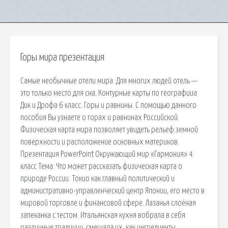
Горы мира презентация
Самые необычные отели мира. Для многих людей отель —
это только место для сна. Контурные карты по географииа
Дик и Дрофа 6 класс. Горы и равнины. С помощью данного
пособия Вы узнаете о горах и равнинах Российской.
Физическая карта мира позволяет увидеть рельеф земной
поверхности и расположение основных материков.
Презентация PowerPoint Окружающий мир «Гармония» 4
класс Тема: Что может рассказать физическая карта о
природе России. Токио как главный политический и
административно-управленческий центр Японии, его место в
мировой торговле и финансовой сфере. Лазанья слоёная
запеканка с тестом. Итальянская кухня вобрала в себя
различные традиции, смешала их, как ингредиенты