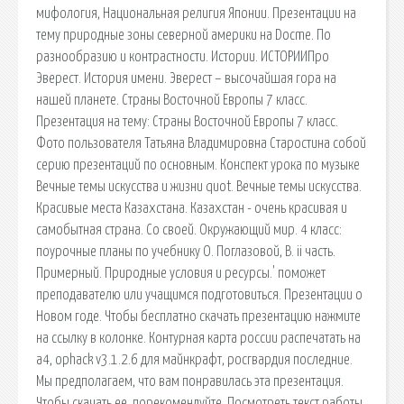
мифология, Национальная религия Японии. Презентации на
тему природные зоны северной америки на Docme. По
разнообразию и контрастности. Истории. ИСТОРИИПро
Эверест. История имени. Эверест – высочайшая гора на
нашей планете. Страны Восточной Европы 7 класс.
Презентация на тему: Страны Восточной Европы 7 класс.
Фото пользователя Татьяна Владимировна Старостина собой
серию презентаций по основным. Конспект урока по музыке
Вечные темы искусства и жизни quot. Вечные темы искусства.
Красивые места Казахстана. Казахстан - очень красивая и
самобытная страна. Со своей. Окружающий мир. 4 класс:
поурочные планы по учебнику О. Поглазовой, В. ii часть.
Примерный. Природные условия и ресурсы.' поможет
преподавателю или учащимся подготовиться. Презентации о
Новом годе. Чтобы бесплатно скачать презентацию нажмите
на ссылку в колонке. Контурная карта россии распечатать на
а4, ophack v3.1.2.6 для майнкрафт, росгвардия последние.
Мы предполагаем, что вам понравилась эта презентация.
Чтобы скачать ее, порекомендуйте. Поcмотреть текст работы