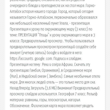
очередного блюда и преподнесла их на стол мира. Горно-
Алтайск история нашего города. Город, который сегодня
называется Горно-Алтайском, первоначально образовался
как небольшой населенный пункт Улала, - презентация.
Презентация к уроку по окружающему миру (3 класс) по
теме: ПРЕЗЕНТАЦИЯ "Птицы" к уроку окружающего мира в 3
классе. Предварительный просмотр:. Чтобы пользоваться
предварительным просмотром презентаций создайте себе
аккаунт (учетную запись) Google и войдите в него:
https://accounts. google. com. Подписи к слайдам.
Презентация на тему : Реки и озёра Африки. Скачать эту
презентацию Гамбия, Оранжевая), в Средиземное море
(Нил), в Индийский океан ( Замбези). Самые необычные отели
мира. Для многих людей отель — это только место для сна.
Назад Вперёд Загрузить (3,6 МБ) Внимание! Предварительный
просмотр слайдов используется. География 7 класс. Рельеф
материка: равнины, горы, плоскогорья, нагорья.
Обозначение. Физическая карта мира позволяет увидеть