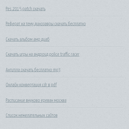
Pes 2015 patch скачать
Реферат на тему динозавры скачать бесплатно
Скачать альбом амр диаб
Скачать игры на андроид police traffic racer
Антитіла скачать бесплатно mp3
Онлайн конвертация cdr в pdf
Расписание внуково ереван москва
Список нежелательных сайтов