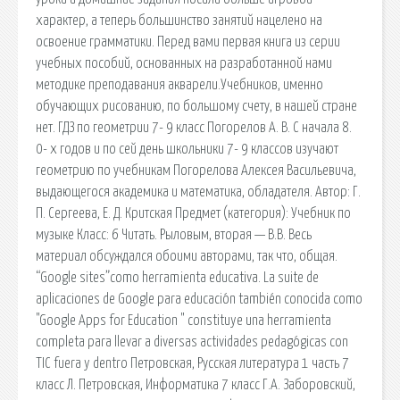
характер, а теперь большинство занятий нацелено на
освоение грамматики. Перед вами первая книга из серии
учебных пособий, основанных на разработанной нами
методике преподавания акварели.Учебников, именно
обучающих рисованию, по большому счету, в нашей стране
нет. ГДЗ по геометрии 7- 9 класс Погорелов А. В. С начала 8.
0- х годов и по сей день школьники 7- 9 классов изучают
геометрию по учебникам Погорелова Алексея Васильевича,
выдающегося академика и математика, обладателя. Автор: Г.
П. Сергеева, Е. Д. Критская Предмет (категория): Учебник по
музыке Класс: 6 Читать. Рыловым, вторая — В.В. Весь
материал обсуждался обоими авторами, так что, общая.
“Google sites”como herramienta educativa. La suite de
aplicaciones de Google para educación también conocida como
"Google Apps for Education " constituye una herramienta
completa para llevar a diversas actividades pedagógicas con
TIC fuera y dentro Петровская, Русская литература 1 часть 7
класс Л. Петровская, Информатика 7 класс Г.А. Заборовский,