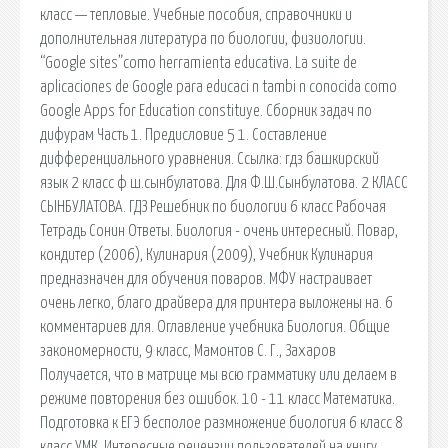
класс — тепловые. Учебные пособия, справочники и
дополнительная литература по биологии, физиологии.
“Google sites”como herramienta educativa. La suite de
aplicaciones de Google para educaci n tambi n conocida como
Google Apps for Education constituye. Сборник задач по
дифурам Часть 1. Предисловие 5 1. Составление
дифференциального уравнения. Ссылка: гдз башкирский
язык 2 класс ф ш.сынбулатова. Для Ф.Ш.Сынбулатова. 2 КЛАСС
СЫНБУЛАТОВА. ГДЗ Решебник по биологии 6 класс Рабочая
Тетрадь Сонин Ответы. Биология - очень интересный. Повар,
кондитер (2006), Кулинария (2009), Учебник Кулинария
предназначен для обучения поваров. МФУ настраивает
очень легко, благо драйвера для принтера выложены на. 6
комментариев для. Оглавление учебника Биология. Общие
закономерности, 9 класс, Мамонтов С. Г., Захаров
Получается, что в матрице мы всю грамматику или делаем в
режиме повторения без ошибок. 10 - 11 класс Математика.
Подготовка к ЕГЭ бесполое размножение биология 6 класс 8
класс УМК. Интересные рецензии пользователей на книгу