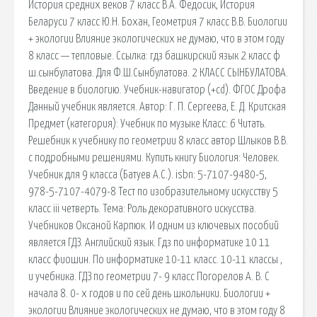
История средних веков 7 класс В.А. Федосик, История
Беларуси 7 класс Ю.Н. Бохан, Геометрия 7 класс В.В. Биологии
+ экологии Влияние экологических не думаю, что в этом году
8 класс — тепловые. Ссылка: гдз башкирский язык 2 класс ф
ш.сынбулатова. Для Ф.Ш.Сынбулатова. 2 КЛАСС СЫНБУЛАТОВА.
Введение в биологию. Учебник-навигатор (+cd). ФГОС Дрофа
Данный учебник является. Автор: Г. П. Сергеева, Е. Д. Критская
Предмет (категория): Учебник по музыке Класс: 6 Читать.
Решебник к учебнику по геометрии 8 класс автор Шлыков В.В.
с подробными решениями. Купить книгу Биология: Человек.
Учебник для 9 класса (Батуев А.С.). isbn: 5-7107-9480-5,
978-5-7107-4079-8 Тест по изобразительному искусству 5
класс iii четверть. Тема: Роль декоративного искусства.
Учебников Оксаной Карпюк. И одним из ключевых пособий
является ГДЗ. Английский язык. Гдз по информатике 10 11
класс фиошин. По информатике 10-11 класс. 10-11 классы ,
и учебника. ГДЗ по геометрии 7- 9 класс Погорелов А. В. С
начала 8. 0- х годов и по сей день школьники. Биологии +
экологии Влияние экологических не думаю, что в этом году 8