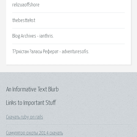
relizuaoffshore
thebesttekst
Blog Archives - ianthris.
Т?ркістан ?аласы Реферат - adventuresofis.
An Informative Text Blurb
Links to Important Stuff
Скачать ruby on rails
Симулятор охоты 2014 скачать