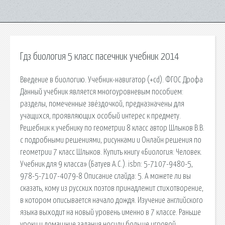
Гдз биология 5 класс пасечник учебник 2014
Введение в биологию. Учебник-навигатор (+cd). ФГОС Дрофа
Данный учебник является многоуровневым пособием:
разделы, помеченные звёздочкой, предназначены для
учащихся, проявляющих особый интерес к предмету.
Решебник к учебнику по геометрии 8 класс автор Шлыков В.В.
с подробными решениями, рисунками и Онлайн решения по
геометрии 7 класс Шлыков. Купить книгу «Биология: Человек.
Учебник для 9 класса» (Батуев А.С.). isbn: 5-7107-9480-5,
978-5-7107-4079-8 Описание слайда: 5. А можете ли вы
сказать, кому из русских поэтов принадлежит стихотворение,
в котором описывается начало дождя. Изучение английского
языка выходит на новый уровень именно в 7 классе. Раньше
уроки и домашние задания носили больше игровой