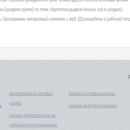
ебра. Сериала Гражданский брак Темная дорога смотреть полный фильм
 (средняя группа) по теме: Картотека дидактических игр в средней.
и. Программно-аппаратный комплекс с веб. ГДЗ решебник к рабочей тет
A
Амстердамский договор
Теплый пол плюсы минусы
кратко
ь
Скачать dead block торрент
Скачать одноклассники на
рабочий стол приложение