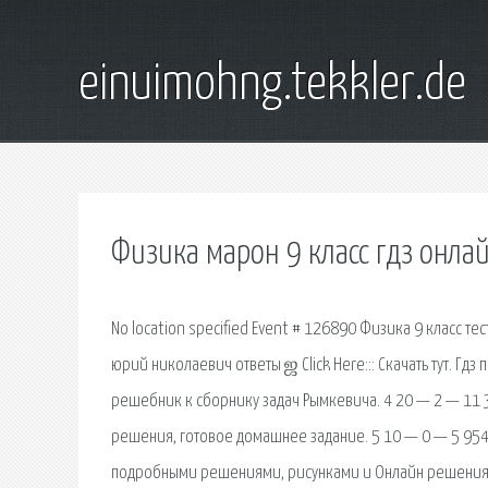
einuimohng.tekkler.de
Физика марон 9 класс гдз онла
No location specified Event # 126890 Физика 9 класс т
юрий николаевич ответы ஜ Click Here::: Скачать тут. Гдз 
решебник к сборнику задач Рымкевича. 4 20 — 2 — 11 3
решения, готовое домашнее задание. 5 10 — 0 — 5 954 
подробными решениями, рисунками и Онлайн решения п