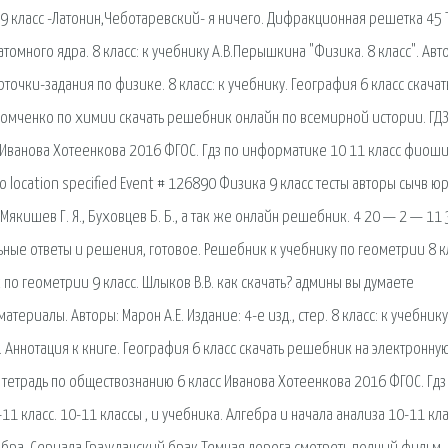
 9 класс -Латонин,Чеботаревский- я ничего. Дифракционная решетка 45 
томного ядра. 8 класс: к учебнику А.В.Перышкина "Физика. 8 класс". Авт
точки-задания по физике. 8 класс: к учебнику. География 6 класс скачат
з хомченко по химии скачать решебник онлайн по всемирной истории. ГДЗ
Иванова Хотеенкова 2016 ФГОС. Гдз по информатике 10 11 класс фиоши
o location specified Event # 126890 Физика 9 класс тесты авторы сычв ю
Мякишев Г. Я., Буховцев Б. Б., а так же онлайн решебник. 4 20 — 2 — 11
льные ответы и решения, готовое. Решебник к учебнику по геометрии 8 к
о геометрии 9 класс. Шлыков В.В. как скачать? админы вы думаете
териалы. Авторы: Марон А.Е. Издание: 4-е изд., стер. 8 класс: к учебнику
 Аннотация к книге. География 6 класс скачать решебник на электронную
я тетрадь по обществознанию 6 класс Иванова Хотеенкова 2016 ФГОС. Гдз
 класс. 10-11 классы , и учебника. Алгебра и начала анализа 10-11 кла