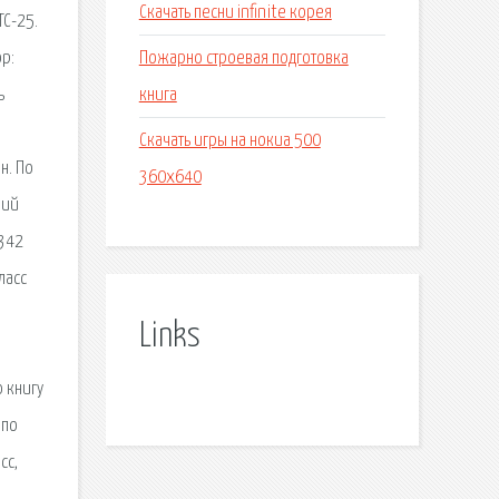
Скачать песни infinite корея
ТС-25.
Пожарно строевая подготовка
ор:
книга
ь
Скачать игры на нокиа 500
н. По
360x640
рий
 342
ласс
Links
 книгу
 по
сс,