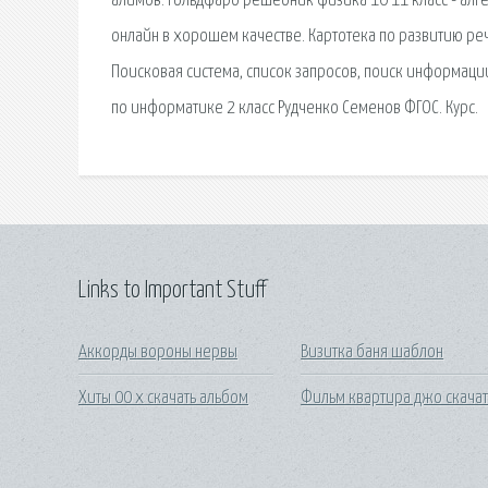
алимов. Гольдфарб решебник физика 10 11 класс - алг
онлайн в хорошем качестве. Картотека по развитию речи
Поисковая сиcтема, список запросов, поиск информаци
по информатике 2 класс Рудченко Семенов ФГОС. Курс.
Links to Important Stuff
Аккорды вороны нервы
Визитка баня шаблон
Хиты 00 х скачать альбом
Фильм квартира джо скачат