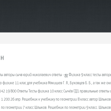
йн
есты авторы сычв юрий николаевич ответы - ஜ Физика 9 класс тесты автор
по физике 11 клас для учебника Мякишев Г. Я., Буховцев Б. Б., а так же о
42 19 800 Ответы Тесты физика 10 класс Сычёв ГДЗ, правильные ответы 
1 200 26 апр. Решебник к учебнику по геометрии 8 класс автор Шлыков В
о геометрии 7 класс Шлыков. Решебник по геометрии 9 класс. Шлыков 