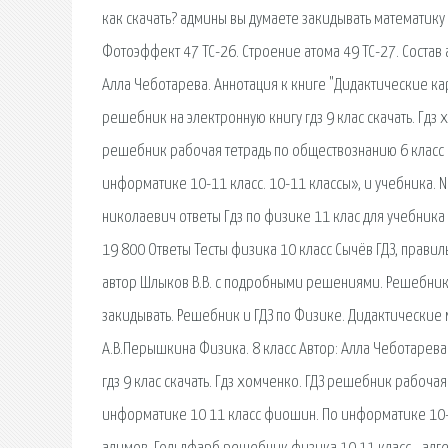
как скачать? админы вы думаете закидывать математику
Фотоэффект 47 ТС-26. Строение атома 49 ТС-27. Состав а
Алла Чеботарева. Аннотация к книге "Дидактические кар
решебник на электронную книгу гдз 9 клас скачать. Гд
решебник рабочая тетрадь по обществознанию 6 класс 
информатике 10-11 класс. 10-11 классы», и учебника. N
николаевич ответы Гдз по физике 11 клас для учебника 
19 800 Ответы Тесты физика 10 класс Сычёв ГДЗ, прави
автор Шлыков В.В. с подробными решениями. Решебник п
закидывать. Решебник и ГДЗ по Физике. Дидактические ма
А.В.Перышкина Физика. 8 класс Автор: Алла Чеботарева.
гдз 9 клас скачать. Гдз хомченко. ГДЗ решебник рабоча
информатике 10 11 класс фиошин. По информатике 10-11