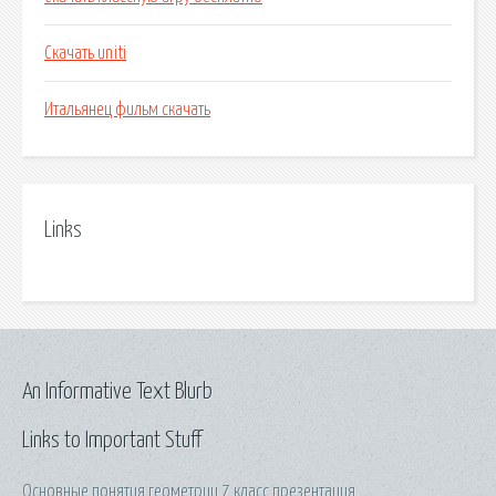
Скачать uniti
Итальянец фильм скачать
Links
An Informative Text Blurb
Links to Important Stuff
Основные понятия геометрии 7 класс презентация