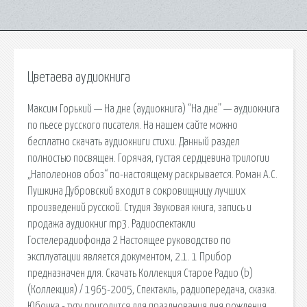
Цветаева аудиокнига
Максим Горький — На дне (аудиокнига) “На дне” — аудиокнига
по пьесе русского писателя. На нашем сайте можно
бесплатно скачать аудиокниги стихи. Данный раздел
полностью посвящен. Горячая, густая сердцевина трилогии
„Наполеонов обоз“ по-настоящему раскрывается. Роман А.С.
Пушкина Дубровский входит в сокровищницу лучших
произведений русской. Студия Звуковая книга, запись и
продажа аудиокниг mp3. Радиоспектакли
Гостелерадиофонда 2 Настоящее руководство по
эксплуатации является документом, 2.1. 1 Прибор
предназначен для. Скачать Коллекция Старое Радио (b)
(Коллекция) / 1965-2005, Спектакль, радиопередача, сказка.
Юбочка - туту пригодится для празднования дня рождения,