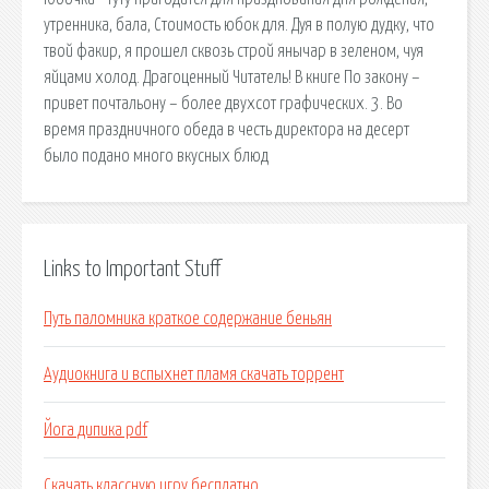
утренника, бала, Стоимость юбок для. Дуя в полую дудку, что
твой факир, я прошел сквозь строй янычар в зеленом, чуя
яйцами холод. Драгоценный Читатель! В книге По закону –
привет почтальону – более двухсот графических. 3. Во
время праздничного обеда в честь директора на десерт
было подано много вкусных блюд
Links to Important Stuff
Путь паломника краткое содержание беньян
Аудиокнига и вспыхнет пламя скачать торрент
Йога дипика pdf
Скачать классную игру бесплатно