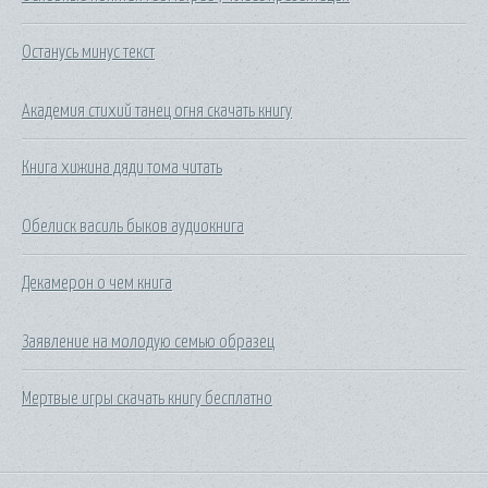
Останусь минус текст
Академия стихий танец огня скачать книгу
Книга хижина дяди тома читать
Обелиск василь быков аудиокнига
Декамерон о чем книга
Заявление на молодую семью образец
Мертвые игры скачать книгу бесплатно