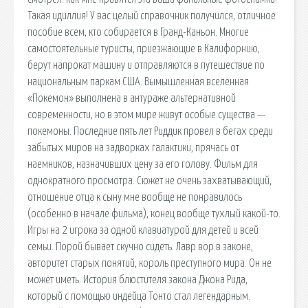
Такая идиллия! У вас целый справочник получился, отличное
пособие всем, кто собирается в Гранд-Каньон. Многие
самостоятельные туристы, приезжающие в Калифорнию,
берут напрокат машину и отправляются в путешествие по
национальным паркам США. Вымышленная вселенная
«Покемон» выполнена в антураже альтернативной
современности, но в этом мире живут особые существа —
покемоны. Последние пять лет Риддик провел в бегах среди
забытых миров на задворках галактики, прячась от
наемников, назначивших цену за его голову. Фильм для
однократного просмотра. Сюжет не очень захватывающий,
отношение отца к сыну мне вообще не понравилось
(особенно в начале фильма), конец вообще тухлый какой-то.
Игры на 2 игрока за одной клавиатурой для детей и всей
семьи. Порой бывает скучно сидеть. Лавр вор в законе,
авторитет старых понятий, король преступного мира. Он не
может иметь. История блюстителя закона Джона Рида,
который с помощью индейца Тонто стал легендарным.