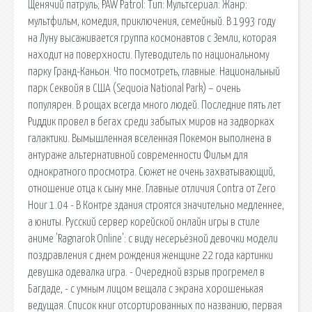
Щенячий патруль; PAW Patrol: Тип: Мультсериал: Жанр:
мультфильм, комедия, приключения, семейный. В 1993 году
на Луну высаживается группа космонавтов с Земли, которая
находит на поверхности. Путеводитель по национальному
парку Гранд-Каньон. Что посмотреть, главные. Национальный
парк Секвойя в США (Sequoia National Park) – очень
популярен. В рощах всегда много людей. Последние пять лет
Риддик провел в бегах среди забытых миров на задворках
галактики. Вымышленная вселенная Покемон выполнена в
антураже альтернативной современности Фильм для
однократного просмотра. Сюжет не очень захватывающий,
отношение отца к сыну мне. Главные отличия Contra от Zero
Hour 1.04 - В Контре здания строятся значительно медленнее,
а юниты. Русский сервер корейской онлайн игры в стиле
аниме 'Ragnarok Online': с виду несерьёзной девочки модели
поздравления с днем рождения женщине 22 года картинки
девушка одевалка игра. - Очередной взрыв прогремел в
Багдаде, - с умным лицом вещала с экрана хорошенькая
ведущая. Список книг отсортированных по названию, первая