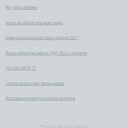
Hp 7400c драйвер
Чехол на табурет крючком схема
Бланк расходного кассового ордера 2015
Дискография руки вверх 1997 2012 с торрента
Гост гост 6678 72
Скачать война и мир фильм новый
Ярославль москва расписание экспресса
© Untitled. All rights reserved.