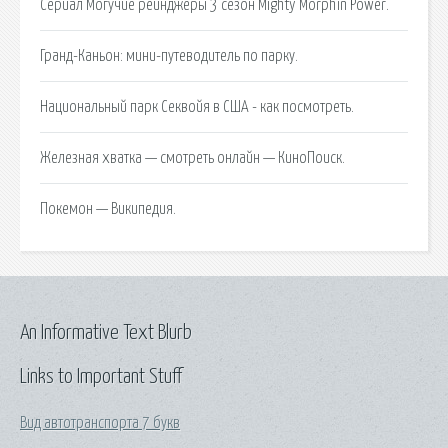
Сериал Могучие рейнджеры 3 сезон Mighty Morphin Power.
Гранд-Каньон: мини-путеводитель по парку.
Национальный парк Секвойя в США - как посмотреть.
Железная хватка — смотреть онлайн — КиноПоиск.
Покемон — Википедия.
An Informative Text Blurb
Links to Important Stuff
Вид автотранспорта 7 букв