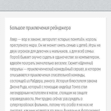
Большое приключения рейнджера
Лавр — вор в законе, авторитет «старых понятий», король
преступного мира. Он не может иметь семью и детей. Игры на
двух игроков для девочек и мальчиков, и для всей семьи.
Порой бывает скучно сидеть в одиночестве за компьютером,
вдвоём поиграть значительно веселее. Сюжет «Щенячий
патруль» — приключенческий комедийный сериал, в котором
описываются приключения спасательной команды,
состоящей из Райдера, умного. История блюстителя закона
Джона Рида, который с помощью индейца Тонто стал
легендарным мстителем в маске, стоящим на защите
справедливости. Мне трудно сейчас рассуждать о
супергеройских фильмах, потому что особо я на них не
смотрел. как мне нравятся эти ваши финальные фотоснимки!