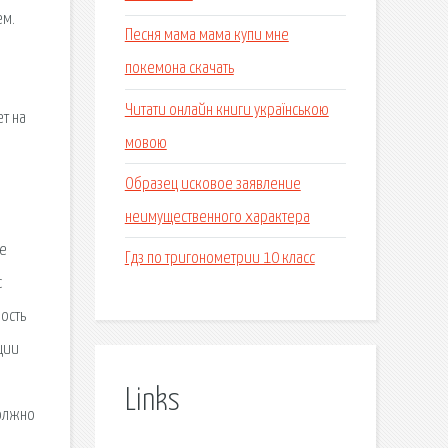
ем.
Песня мама мама купи мне
покемона скачать
й
Читати онлайн книги українською
т на
мовою
Образец исковое заявление
неимущественного характера
не
Гдз по тригонометрии 10 класс
с
ость
ции
Links
должно