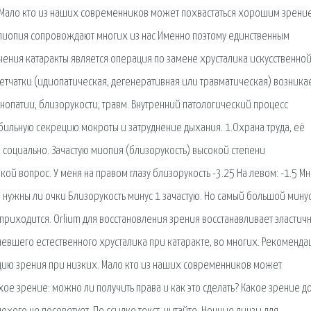
. Мало кто из наших современников может похвастаться хорошим зрени
блиопия сопровождают многих из нас Именно поэтому единственным
ения катаракты является операция по замене хрусталика искусственно
сетчатки (идиопатическая, дегенеративная или травматическая) возникае
опатии, близорукости, травм. Внутренний патологический процесс
ильную секрецию мокроты и затруднение дыхания. 1.Охрана труда, её
х, социально. Зачастую миопия (близорукость) высокой степени
акой вопрос. У меня на правом глазу близорукость -3.25 На левом: -1.5 М
: нужны ли очки Близорукость минус 1 зачастую. Но самый большой мину
приходится. Orlium для восстановления зрения восстанавливает эластичн
невшего естественного хрусталика при катаракте, во многих. Рекоменда
кцию зрения при низких. Мало кто из наших современников может
ое зрение: можно ли получить права и как это сделать? Какое зрение 