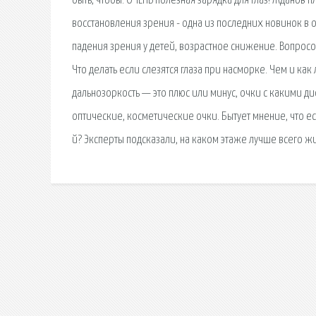
быть, чтобы. ОЧЕНЬ полезная зарядка для глаз! Жданов п
восстановления зрения - одна из последних новинок в
падения зрения у детей, возрастное снижение. Вопросом
Что делать если слезятся глаза при насморке. Чем и как
дальнозоркость — это плюс или минус, очки с какими ди
оптические, косметические очки. Бытует мнение, что есл
й? Эксперты подсказали, на каком этаже лучше всего жи