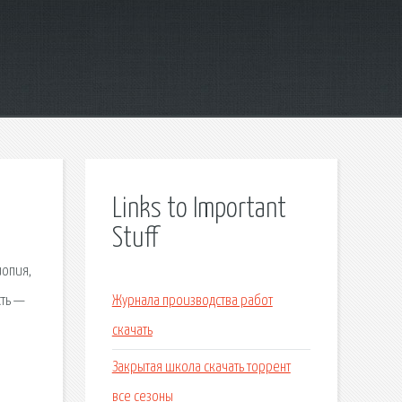
Links to Important
Stuff
иопия,
сть —
Журнала производства работ
скачать
Закрытая школа скачать торрент
все сезоны