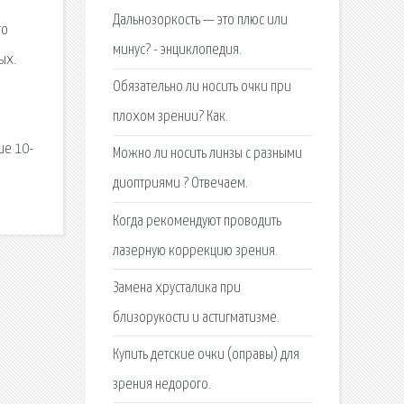
Дальнозоркость — это плюс или
го
минус? - энциклопедия.
ых.
Обязательно ли носить очки при
плохом зрении? Как.
ше 10-
Можно ли носить линзы с разными
диоптриями ? Отвечаем.
Когда рекомендуют проводить
лазерную коррекцию зрения.
Замена хрусталика при
близорукости и астигматизме.
Купить детские очки (оправы) для
зрения недорого.