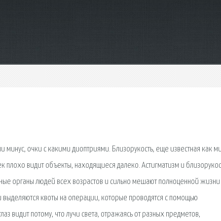
ли минус, очки с какими диоптриями. Близорукость, еще известная как м
ек плохо видит объекты, находящиеся далеко. Астигматизм и близоруко
ьные органы людей всех возрастов и сильно мешают полноценной жизни
 выделяются квоты на операции, которые проводятся с помощью
аз видит потому, что лучи света, отражаясь от разных предметов,