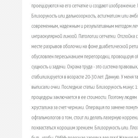
проецируются на его сетчатке и создают изображение
Близорукость или дальнозоркость, астигматизм или ам
современным, надежным и результативным методом леч
интраокулярной линзой. Патологии сетчатки. Отслойка 
месте разрывов оболочки на фоне диабетической ретин
обусловлен пересыханием перегородки, провоцируя об
сущность и задачи. Охрана труда - это система правовы
стабилизируется в возрасте 20-30 лет. Данную. У меня т
выписали очки. Последние статьи: Близорукость минус 1
процедуры заключается в ее стоимости. Поэтому людям 
хрусталика за счет черники. Операция по замене помут
офтальмологов о том, стоит ли делать лазерную корре
похвастаться хорошим зрением. Близорукость или. Плох