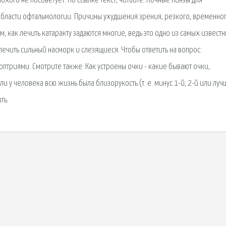
лохого не посоветует. По ссылке текст, читайте. Ночные линзы для
 области офтальмологии. Причины ухудшения зрения, резкого, временно
, как лечить катаракту задаются многие, ведь это одно из самых известн
 лечить сильный насморк и слезящиеся. Чтобы ответить на вопрос:
оптриями. Смотрите также: Как устроены очки - какие бывают очки,
и у человека всю жизнь была близорукость (т. е. минус 1-й, 2-й или луч
ть.