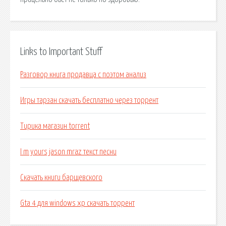
Links to Important Stuff
Разговор книга продавца с поэтом анализ
Игры тарзан скачать бесплатно через торрент
Тирика магазин torrent
I m yours jason mraz текст песни
Скачать книги барщевского
Gta 4 для windows xp скачать торрент