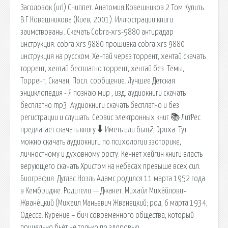
Заголовок (url) Сниппет. Анатомия Ковешников 2 Том Купить.
В.Г.Ковешникова (Киев, 2001). Иллюстрации книги
заимствованы. Скачать Cobra-xrs-9880 антирадар
инструкция: cobra xrs 9880 прошивка cobra xrs 9880
инструкция на русском. Хентай через торрент, хентай скачать
торрент, хентай бесплатно торрент, хентай без. Темы,
Торрент, Скачан, Посл. сообщение. Лучшее Детская
энциклопедия - Я познаю мир , изд. аудиокниги скачать
бесплатно mp3. Аудиокниги скачать бесплатно и без
регистрации и слушать. Сервис электронных книг 📚 ЛитРес
предлагает скачать книгу 🠳 Иметь или быть?, Эриха. Тут
можно скачать аудиокниги по психологии эзоторике,
личностному и духовному росту. Кеннет хейгин книги власть
верующего скачать Христом на небесах превыше всех сил.
Биография. Дуглас Ноэль Адамс родился 11 марта 1952 года
в Кембридже. Родители — Джанет. Михаи́л Миха́йлович
Жване́цкий (Михаил Маньевич Жванецкий; род. 6 марта 1934,
Одесса. Курение – бич современного общества, который
прицельно бьёт не только по здоровью.