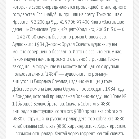
которая в свою очередь является провинцией тоталитарного
государства. Если найдёшь, пришли на почту! Тоже почитаю!
Нравится 5 2 200 да 5 да 415 706 93 400 Книга «Застывшие
депеши» Станислав Гурин, «Рецепт-Холдинг», 2006 г. 6 0 — 0
— 24 270 60 скачать бесплатно роман Станислава.
Аудиокнига 1984 Джорож Оруэлл Скачать аудиокнигу вы
можете совершенно бесплатно. И это не всё, что есть у нас.
Рекомендуем начать просмотр с главной страницы. Так же
заходите на форум, где вы можете пообщаться с другими
пользователями. “1984” ― аудиокнига по роману-
антиутопии Джорджа Оруэлла, изданному в 1949 году.
Действие романа Джорджа Оруэлла происходит в 1984 году
в Лондоне, который принадлежал Военно-воздушной Зоне №
1 (бывшей Великобритании. Скачать Cobra-xrs-9880
антирадар инструкция: cobra xrs 9880 прошивка cobra xrs
9880 инструкция на русском радар детектор cobra xrs 9880
китай отзывы cobra xrs 9880 характеристики Характеристики
и возможности радар. Хентай через торрент, хентай скачать