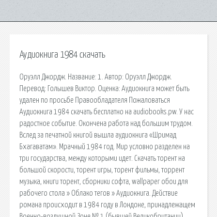
Аудиокнига 1984 скачать
Оруэлл Джордж. Название: 1. Автор: Оруэлл Джордж.
Перевод: Голышев Виктор. Оценка: Аудиокнига может быть
удален по просьбе Правообладателя Пожаловаться
Аудиокнига 1984 скачать бесплатно на audiobooks.pw. У нас
радостное событие. Окончена работа над большим трудом.
Вслед за печатной книгой вышла аудиокнига «Шримад
Бхагаватам». Мрачный 1984 год. Мир условно разделен на
три государства, между которыми идет. Скачать торент на
большой скорости, торент игры, торент фильмы, торрент
музыка, книги торент, сборники софта, wallpaper обои для
рабочего стола » Облако тегов » Аудиокнига. Действие
романа происходит в 1984 году в Лондоне, принадлежащем
Военно-воздушной Зоне № 1 (бывшей Великобритании),