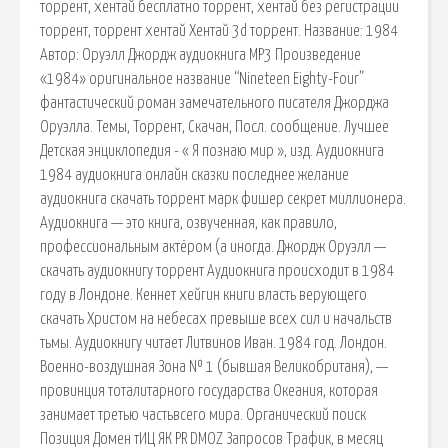
торрент, хентай бесплатно торрент, хентай без регистрации
торрент, торрент хентай Хентай 3d торрент. Название: 1984
Автор: Оруэлл Джордж аудиокнига MP3 Произведение
«1984» оригинальное название “Nineteen Eighty-Four”
фантастический роман замечательного писателя Джорджа
Оруэлла. Темы, Торрент, Скачан, Посл. сообщение. Лучшее
Детская энциклопедия - « Я познаю мир », изд. Аудиокнига
1984 аудиокнига онлайн сказки последнее желание
аудиокнига скачать торрент марк фишер секрет миллионера.
Аудиокнига — это книга, озвученная, как правило,
профессиональным актёром (а иногда. Джордж Оруэлл —
скачать аудиокнигу торрент Аудиокнига происходит в 1984
году в Лондоне. Кеннет хейгин книги власть верующего
скачать Христом на небесах превыше всех сил и начальств
тьмы. Аудиокнигу читает Литвинов Иван. 1984 год. Лондон.
Военно-воздушная Зона № 1 (бывшая Великобританя), —
провинция тоталитарного государства Океания, которая
занимает третью частьвсего мира. Органический поиск
Позиция Домен тИЦ ЯК PR DMOZ Запросов Трафик, в месяц